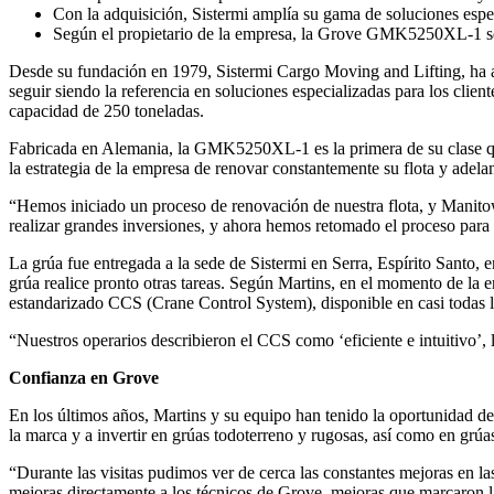
Con la adquisición, Sistermi amplía su gama de soluciones espe
Según el propietario de la empresa, la Grove GMK5250XL-1 se 
Desde su fundación en 1979, Sistermi Cargo Moving and Lifting, ha ad
seguir siendo la referencia en soluciones especializadas para los cl
capacidad de 250 toneladas.
Fabricada en Alemania, la GMK5250XL-1 es la primera de su clase que 
la estrategia de la empresa de renovar constantemente su flota y adela
“Hemos iniciado un proceso de renovación de nuestra flota, y Manito
realizar grandes inversiones, y ahora hemos retomado el proceso para 
La grúa fue entregada a la sede de Sistermi en Serra, Espírito Santo, 
grúa realice pronto otras tareas. Según Martins, en el momento de la
estandarizado CCS (Crane Control System), disponible en casi todas la
“Nuestros operarios describieron el CCS como ‘eficiente e intuitivo’, l
Confianza en Grove
En los últimos años, Martins y su equipo han tenido la oportunidad d
la marca y a invertir en grúas todoterreno y rugosas, así como en grúa
“Durante las visitas pudimos ver de cerca las constantes mejoras en la
mejoras directamente a los técnicos de Grove, mejoras que marcaron la