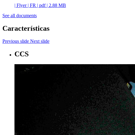
|
Flyer
|
FR
|
pdf
|
2.88 MB
See all documents
Características
Previous slide
Next slide
CCS