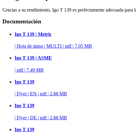
Gracias a su rendimiento, Igo T 139 es perfectamente adecuada para la
Documentación
Igo T 139 | Metric
|
Hoja de datos
|
MULTI
|
pdf
|
7.05 MB
Igo T 139 | ASME
|
pdf
|
7.49 MB
Igo T 139
|
Flyer
|
EN
|
pdf
|
2.88 MB
Igo T 139
|
Flyer
|
DE
|
pdf
|
2.88 MB
Igo T 139