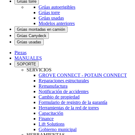
Grúas torre
Grúas autoerigibles
Grúas torre
Grúas usadas
Modelos anteriores
Grúas montadas en camión
Grúas Carrydeck
Grúas usadas
Piezas
MANUALES
SOPORTE
SERVICIOS
GROVE CONNECT - POTAIN CONNECT
Reparaciones estructurales
Remanufactura
Notificación de accidentes
Cambio de propiedad
Formulario de registro de la garantía
Herramientas de la red de torres
Capacitación
Finance
Lift Solutions
Gobierno municipal
HERRAMIENTAS