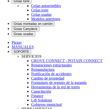
Grúas torre
Grúas autoerigibles
Grúas torre
Grúas usadas
Modelos anteriores
Grúas montadas en camión
Grúas Carrydeck
Grúas usadas
Piezas
MANUALES
SOPORTE
SERVICIOS
GROVE CONNECT - POTAIN CONNECT
Reparaciones estructurales
Remanufactura
Notificación de accidentes
Cambio de propiedad
Formulario de registro de la garantía
Herramientas de la red de torres
Capacitación
Finance
Lift Solutions
Gobierno municipal
HERRAMIENTAS