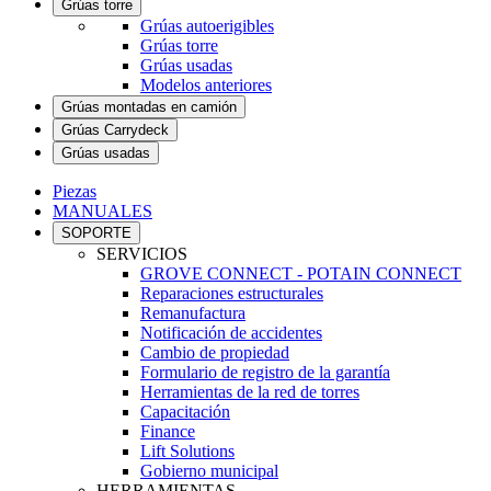
Grúas torre
Grúas autoerigibles
Grúas torre
Grúas usadas
Modelos anteriores
Grúas montadas en camión
Grúas Carrydeck
Grúas usadas
Piezas
MANUALES
SOPORTE
SERVICIOS
GROVE CONNECT - POTAIN CONNECT
Reparaciones estructurales
Remanufactura
Notificación de accidentes
Cambio de propiedad
Formulario de registro de la garantía
Herramientas de la red de torres
Capacitación
Finance
Lift Solutions
Gobierno municipal
HERRAMIENTAS