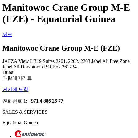
Manitowoc Crane Group M-E
(FZE) - Equatorial Guinea
뒤로
Manitowoc Crane Group M-E (FZE)
JAFZA View LB19 Suites 2201, 2202, 2203 Jebel Ali Free Zone
Jebel Ali Downtown P.O.Box 261734
Dubai
아랍에미리트
거기에 도착
전화번호 1:
+971 4 886 26 77
SALES & SERVICES
Equatorial Guinea