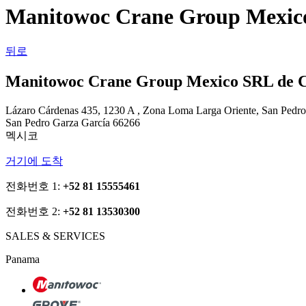
Manitowoc Crane Group Mexico
뒤로
Manitowoc Crane Group Mexico SRL de C
Lázaro Cárdenas 435, 1230 A , Zona Loma Larga Oriente, San Pedr
San Pedro Garza García 66266
멕시코
거기에 도착
전화번호 1:
+52 81 15555461
전화번호 2:
+52 81 13530300
SALES & SERVICES
Panama