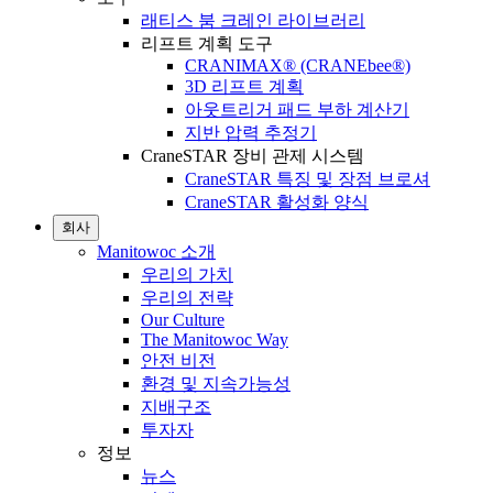
래티스 붐 크레인 라이브러리
리프트 계획 도구
CRANIMAX® (CRANEbee®)
3D 리프트 계획
아웃트리거 패드 부하 계산기
지반 압력 추정기
CraneSTAR 장비 관제 시스템
CraneSTAR 특징 및 장점 브로셔
CraneSTAR 활성화 양식
회사
Manitowoc 소개
우리의 가치
우리의 전략
Our Culture
The Manitowoc Way
안전 비전
환경 및 지속가능성
지배구조
투자자
정보
뉴스