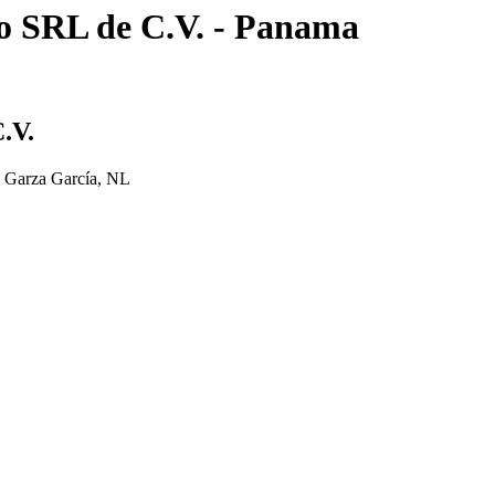
 SRL de C.V. - Panama
.V.
o Garza García, NL