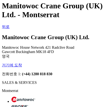
Manitowoc Crane Group (UK)
Ltd. - Montserrat
뒤로
Manitowoc Crane Group (UK) Ltd.
Manitowoc House Network 421 Radclive Road
Gawcott Buckingham MK18 4FD
영국
거기에 도착
전화번호 1:
(+44) 1280 818 830
SALES & SERVICES
Montserrat