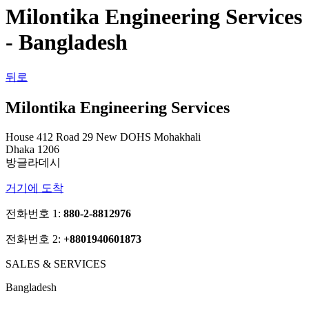
Milontika Engineering Services
- Bangladesh
뒤로
Milontika Engineering Services
House 412 Road 29 New DOHS Mohakhali
Dhaka 1206
방글라데시
거기에 도착
전화번호 1:
880-2-8812976
전화번호 2:
+8801940601873
SALES & SERVICES
Bangladesh