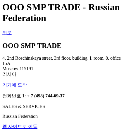
OOO SMP TRADE - Russian
Federation
뒤로
OOO SMP TRADE
4, 2nd Roschinskaya street, 3rd floor, building. I, room. 8, office
15А
Moscow 115191
러시아
거기에 도착
전화번호 1:
+ 7 (498) 744-69-37
SALES & SERVICES
Russian Federation
웹 사이트로 이동