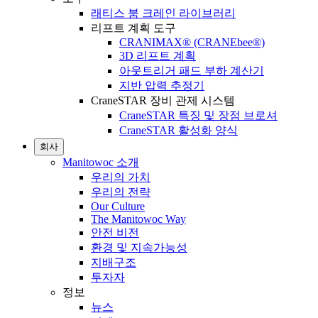
래티스 붐 크레인 라이브러리
리프트 계획 도구
CRANIMAX® (CRANEbee®)
3D 리프트 계획
아웃트리거 패드 부하 계산기
지반 압력 추정기
CraneSTAR 장비 관제 시스템
CraneSTAR 특징 및 장점 브로셔
CraneSTAR 활성화 양식
회사
Manitowoc 소개
우리의 가치
우리의 전략
Our Culture
The Manitowoc Way
안전 비전
환경 및 지속가능성
지배구조
투자자
정보
뉴스