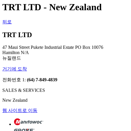
TRT LTD - New Zealand
뒤로
TRT LTD
47 Maui Street Pukete Industrial Estate PO Box 10076
Hamilton N/A
뉴질랜드
거기에 도착
전화번호 1:
(64) 7-849-4839
SALES & SERVICES
New Zealand
웹 사이트로 이동