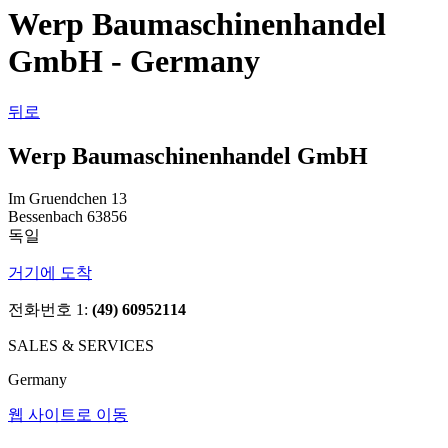
Werp Baumaschinenhandel
GmbH - Germany
뒤로
Werp Baumaschinenhandel GmbH
Im Gruendchen 13
Bessenbach 63856
독일
거기에 도착
전화번호 1:
(49) 60952114
SALES & SERVICES
Germany
웹 사이트로 이동