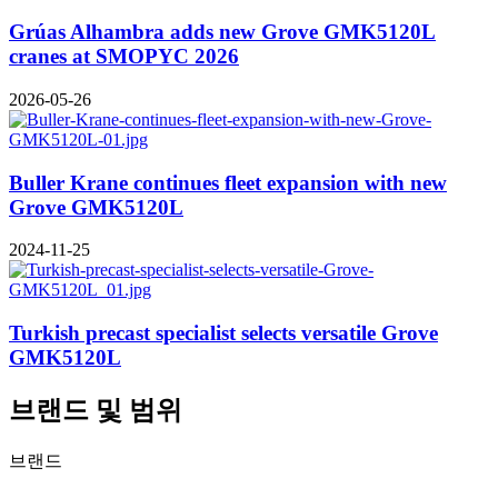
Grúas Alhambra adds new Grove GMK5120L
cranes at SMOPYC 2026
2026-05-26
Buller Krane continues fleet expansion with new
Grove GMK5120L
2024-11-25
Turkish precast specialist selects versatile Grove
GMK5120L
브랜드 및 범위
브랜드