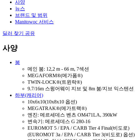
사양
뉴스
브랜드 및 범위
Manitowoc 서비스
딜러 찾기
공유
사양
붐
메인 붐: 12,2 m - 66 m, 7섹션
MEGAFORM®(메가폼®)
TWIN-LOCK®(트윈락®)
9.7/16m 스윙어웨이 지브 및 8m 붐/지브 익스텐션
하부(캐리어)
10x6x10(10x8x10 옵션)
MEGATRAK®(메가트랙®)
엔진: 메르세데스 벤츠 OM471LA, 390kW
변속기: 메르세데스 G 280-16
EUROMOT 5 / EPA / CARB Tier 4 Final(비도로)
(EUROMOT 3a / EPA / CARB Tier 3(비도로) 옵션)