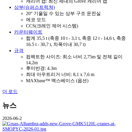
캐리어 캡: 최신 세대의 Grove 캐리어 캡
상부(슈퍼스트럭쳐)
20° 기울일 수 있는 상부 구조 운전실
에코 모드
CCS(크레인 제어 시스템)
카운터웨이트
합계 35,5 t (축중 10 t - 3,1 t, 축중 12 t - 14,6 t, 축중
16.5 t - 30,7 t, 차폭이내 30,7 t)
규격
컴팩트한 사이즈: 최소 너비 2,75m 및 전체 길이
14,2m
후미반경: 4.3m
최대 아우트리거 너비: 8,1 x 7,6 m
MAXbase™ 맥스베이스 (옵션)
더 로드
뉴스
2026-06-2