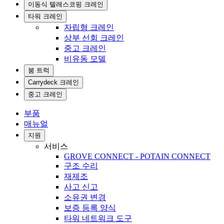
이동식 텔레스코핑 크레인
타워 크레인
자립형 크레인
상부 선회 크레인
중고 크레인
비유동 모델
붐 트럭
Carrydeck 크레인
중고 크레인
부품
매뉴얼
지원
서비스
GROVE CONNECT - POTAIN CONNECT
구조 수리
재제조
사고 신고
소유권 변경
보증 등록 양식
타워 네트워크 도구