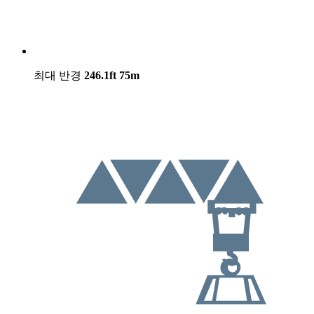
최대 반경
246.1ft
75m