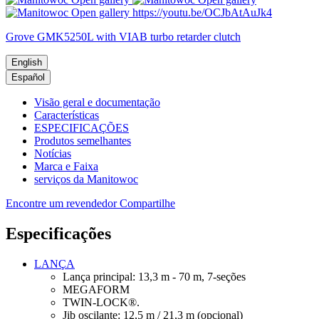
Open gallery
https://youtu.be/OCJbAtAuJk4
Grove GMK5250L with VIAB turbo retarder clutch
English
Español
Visão geral e documentação
Características
ESPECIFICAÇÕES
Produtos semelhantes
Notícias
Marca e Faixa
serviços da Manitowoc
Encontre um revendedor
Compartilhe
Especificações
LANÇA
Lança principal: 13,3 m - 70 m, 7-seções
MEGAFORM
TWIN-LOCK®.
Jib oscilante: 12,5 m / 21,3 m (opcional)