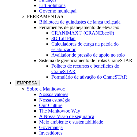
Lift Solutions
Governo municipal
FERRAMENTAS
Biblioteca de guindastes de lança treliçada
Ferramentas de planejamento de elevação
CRANIMAX® (CRANEbee®)
3D Lift Plan
Calculadoras de carga na patola do
estabilizador
Avaliador de pressão de apoio no solo
Sistema de gerenciamento de frotas CraneSTAR
Folheto de recursos e benefícios do
CraneSTAR
Formulário de ativação do CraneSTAR
EMPRESA
Sobre a Manitowoc
Nossos valores
Nossa estratégia
Our Culture
The Manitowoc Way
A Nossa Visão de segurança
Meio ambiente e sustentabilidade
Governança
Investidores