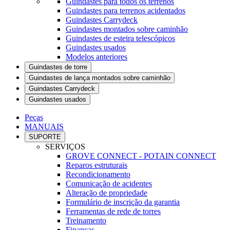
Guindastes para todos os terrenos
Guindastes para terrenos acidentados
Guindastes Carrydeck
Guindastes montados sobre caminhão
Guindastes de esteira telescópicos
Guindastes usados
Modelos anteriores
Guindastes de torre
Guindastes de lança montados sobre caminhão
Guindastes Carrydeck
Guindastes usados
Peças
MANUAIS
SUPORTE
SERVIÇOS
GROVE CONNECT - POTAIN CONNECT
Reparos estruturais
Recondicionamento
Comunicação de acidentes
Alteração de propriedade
Formulário de inscrição da garantia
Ferramentas de rede de torres
Treinamento
Finanças