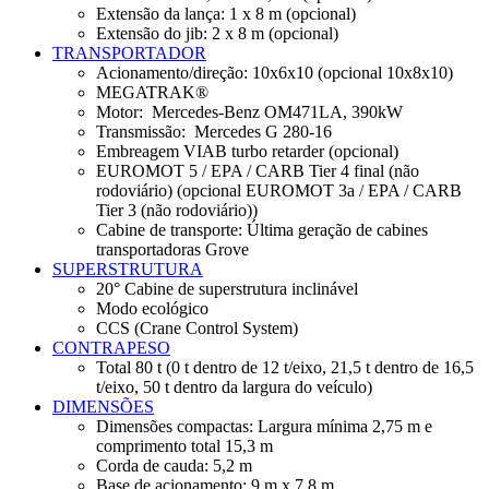
Extensão da lança: 1 x 8 m (opcional)
Extensão do jib: 2 x 8 m (opcional)
TRANSPORTADOR
Acionamento/direção: 10x6x10 (opcional 10x8x10)
MEGATRAK®
Motor: Mercedes-Benz OM471LA, 390kW
Transmissão: Mercedes G 280-16
Embreagem VIAB turbo retarder (opcional)
EUROMOT 5 / EPA / CARB Tier 4 final (não
rodoviário) (opcional EUROMOT 3a / EPA / CARB
Tier 3 (não rodoviário))
Cabine de transporte: Última geração de cabines
transportadoras Grove
SUPERSTRUTURA
20° Cabine de superstrutura inclinável
Modo ecológico
CCS (Crane Control System)
CONTRAPESO
Total 80 t (0 t dentro de 12 t/eixo, 21,5 t dentro de 16,5
t/eixo, 50 t dentro da largura do veículo)
DIMENSÕES
Dimensões compactas: Largura mínima 2,75 m e
comprimento total 15,3 m
Corda de cauda: 5,2 m
Base de acionamento: 9 m x 7,8 m