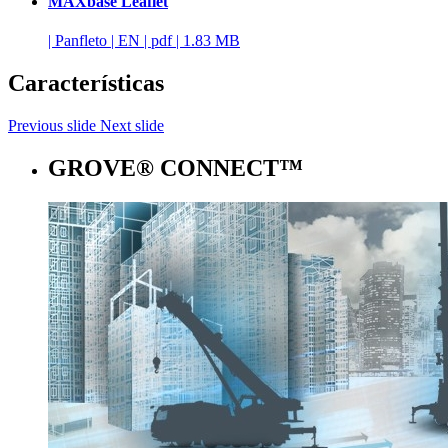
MAXbase Leaflet
|
Panfleto
|
EN
|
pdf
|
1.83 MB
Características
Previous slide
Next slide
GROVE® CONNECT™