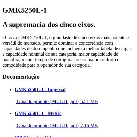
GMK5250L-1
A supremacia dos cinco eixos.
O novo GMK5250L-1, o guindaste de cinco eixos mais potente e
versátil do mercado, permite dominar a concorrência com
capacidades de desempenho que incluem a melhor tabela de cargas
e capacidade nominal de sua categoria, maior capacidade de
manobra, menor tempo de configuração e o maior conforto e
comodidade para o operador de sua categoria.
Documentação
GMK5250L-1 - Imperial
|
Guia do produto
|
MULTI
|
pdf
|
5.51 MB
GMK5250L-1 - Metric
|
Guia do produto
|
MULTI
|
pdf
|
7.16 MB