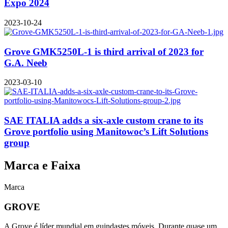
Expo 2024
2023-10-24
Grove GMK5250L-1 is third arrival of 2023 for
G.A. Neeb
2023-03-10
SAE ITALIA adds a six-axle custom crane to its
Grove portfolio using Manitowoc’s Lift Solutions
group
Marca e Faixa
Marca
GROVE
A Grove é líder mundial em guindastes móveis. Durante quase um