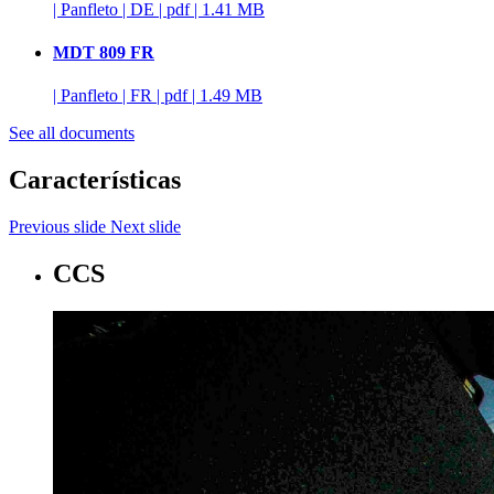
|
Panfleto
|
DE
|
pdf
|
1.41 MB
MDT 809 FR
|
Panfleto
|
FR
|
pdf
|
1.49 MB
See all documents
Características
Previous slide
Next slide
CCS