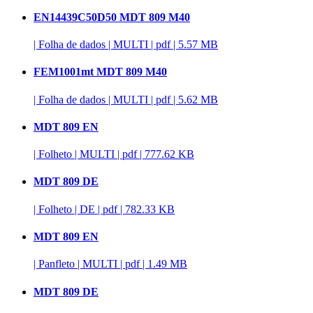
EN14439C50D50 MDT 809 M40
|
Folha de dados
|
MULTI
|
pdf
|
5.57 MB
FEM1001mt MDT 809 M40
|
Folha de dados
|
MULTI
|
pdf
|
5.62 MB
MDT 809 EN
|
Folheto
|
MULTI
|
pdf
|
777.62 KB
MDT 809 DE
|
Folheto
|
DE
|
pdf
|
782.33 KB
MDT 809 EN
|
Panfleto
|
MULTI
|
pdf
|
1.49 MB
MDT 809 DE