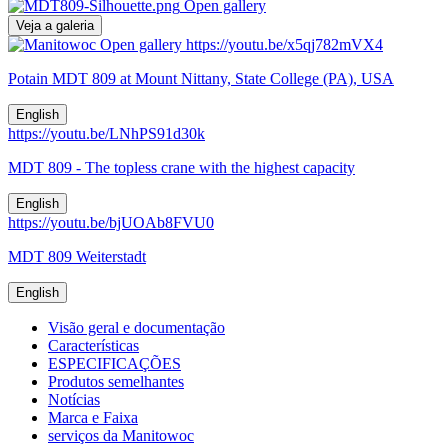
Open gallery
Veja a galeria
Open gallery
https://youtu.be/x5qj782mVX4
Potain MDT 809 at Mount Nittany, State College (PA), USA
English
https://youtu.be/LNhPS91d30k
MDT 809 - The topless crane with the highest capacity
English
https://youtu.be/bjUOAb8FVU0
MDT 809 Weiterstadt
English
Visão geral e documentação
Características
ESPECIFICAÇÕES
Produtos semelhantes
Notícias
Marca e Faixa
serviços da Manitowoc