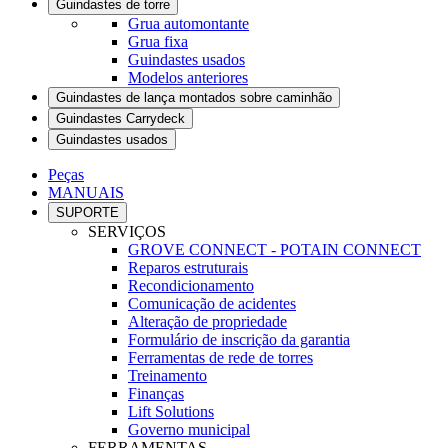
Guindastes de torre
Grua automontante
Grua fixa
Guindastes usados
Modelos anteriores
Guindastes de lança montados sobre caminhão
Guindastes Carrydeck
Guindastes usados
Peças
MANUAIS
SUPORTE
SERVIÇOS
GROVE CONNECT - POTAIN CONNECT
Reparos estruturais
Recondicionamento
Comunicação de acidentes
Alteração de propriedade
Formulário de inscrição da garantia
Ferramentas de rede de torres
Treinamento
Finanças
Lift Solutions
Governo municipal
FERRAMENTAS