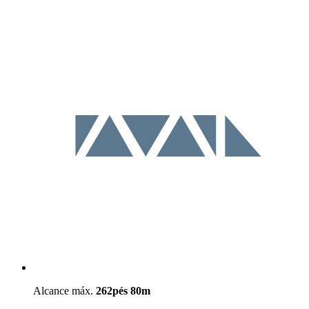
Alcance máx.
262pés
80m