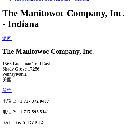
The Manitowoc Company, Inc.
- Indiana
返回
The Manitowoc Company, Inc.
1565 Buchanan Trail East
Shady Grove 17256
Pennsylvania
美国
前往
电话 1:
+1 717 372 9487
电话 2:
+1 717 593 5141
SALES & SERVICES