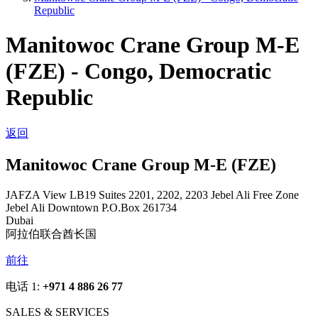
Republic
Manitowoc Crane Group M-E
(FZE) - Congo, Democratic
Republic
返回
Manitowoc Crane Group M-E (FZE)
JAFZA View LB19 Suites 2201, 2202, 2203 Jebel Ali Free Zone
Jebel Ali Downtown P.O.Box 261734
Dubai
阿拉伯联合酋长国
前往
电话 1:
+971 4 886 26 77
SALES & SERVICES