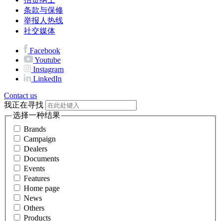
条款与保修
举报人热线
社交媒体
Facebook
Youtube
Instagram
LinkedIn
Contact us
我正在寻找
选择一种结果
Brands
Campaign
Dealers
Documents
Events
Features
Home page
News
Others
Products