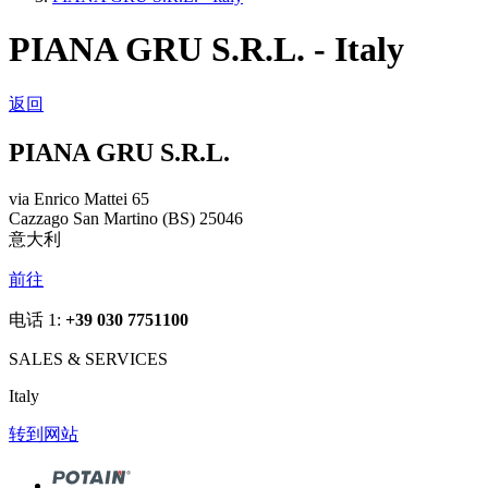
PIANA GRU S.R.L. - Italy
返回
PIANA GRU S.R.L.
via Enrico Mattei 65
Cazzago San Martino (BS) 25046
意大利
前往
电话 1:
+39 030 7751100
SALES & SERVICES
Italy
转到网站