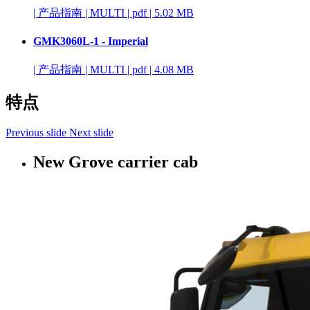
|
产品指南
|
MULTI
|
pdf
|
5.02 MB
GMK3060L-1 - Imperial
|
产品指南
|
MULTI
|
pdf
|
4.08 MB
特点
Previous slide
Next slide
New Grove carrier cab