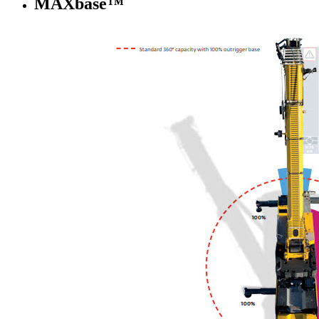
MAXbase™