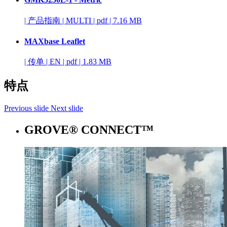
|
产品指南
|
MULTI
|
pdf
|
7.16 MB
MAXbase Leaflet
|
传单
|
EN
|
pdf
|
1.83 MB
特点
Previous slide
Next slide
GROVE® CONNECT™