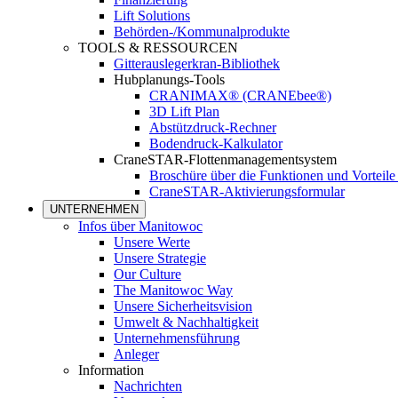
Lift Solutions
Behörden-/Kommunalprodukte
TOOLS & RESSOURCEN
Gitterauslegerkran-Bibliothek
Hubplanungs-Tools
CRANIMAX® (CRANEbee®)
3D Lift Plan
Abstützdruck-Rechner
Bodendruck-Kalkulator
CraneSTAR-Flottenmanagementsystem
Broschüre über die Funktionen und Vortei
CraneSTAR-Aktivierungsformular
UNTERNEHMEN
Infos über Manitowoc
Unsere Werte
Unsere Strategie
Our Culture
The Manitowoc Way
Unsere Sicherheitsvision
Umwelt & Nachhaltigkeit
Unternehmensführung
Anleger
Information
Nachrichten