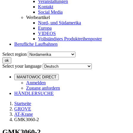
Veranstaltungen
Kontakt
Social Media
Werbeartikel
Nord- und Südamerika
Europa
VIDEOS
Vollständiges Produktreihenposter
Berufliche Laufbahnen
Select region
Select your language
MANITOWOC DIRECT
Anmelden
Zugang anfordern
HÄNDLERSUCHE
Startseite
GROVE
AT-Krane
GMK3060-2
GMK3060-2