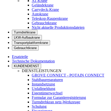
AT-Krane
Geländekrane
Carrydeck-Krane
Autokrane
Teleskop-Raupenkrane
Gebrauchtkrane
Nicht aktuelle Produktionsdateien
Turmdrehkrane
LKW-Aufbaukrane
Transportplattformkrane
Gebrauchtkrane
Ersatzteile
Technische Dokumentation
KUNDENDIENST
DIENSTLEISTUNGEN
GROVE CONNECT - POTAIN CONNECT
Stahlbaureparaturen
Instandsetzung
Unfallmeldung
Eigentümerwechsel
Formular zur Garantieregistrierung
Turmdrehkran netz-Werkzeuge
Schulung
Finanzierung