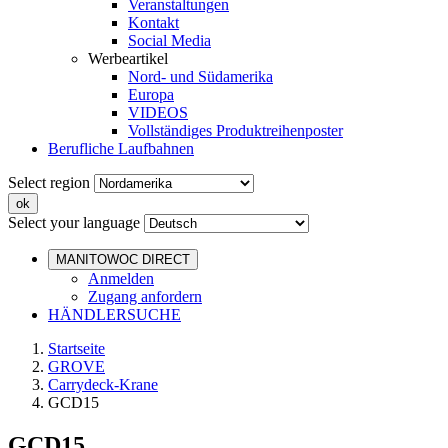
Veranstaltungen
Kontakt
Social Media
Werbeartikel
Nord- und Südamerika
Europa
VIDEOS
Vollständiges Produktreihenposter
Berufliche Laufbahnen
Select region
Select your language
MANITOWOC DIRECT
Anmelden
Zugang anfordern
HÄNDLERSUCHE
Startseite
GROVE
Carrydeck-Krane
GCD15
GCD15