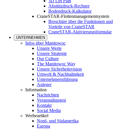
3D Lift Plan
Abstützdruck-Rechner
Bodendruck-Kalkulator
CraneSTAR-Flottenmanagementsystem
Broschüre über die Funktionen und
Vorteile von CraneSTAR
CraneSTAR-Aktivierungsformular
UNTERNEHMEN
Infos über Manitowoc
Unsere Werte
Unsere Strategie
Our Culture
The Manitowoc Way
Unsere Sicherheitsvision
Umwelt & Nachhaltigkeit
Unternehmensführung
Anleger
Information
Nachrichten
Veranstaltungen
Kontakt
Social Media
Werbeartikel
Nord- und Südamerika
Europa