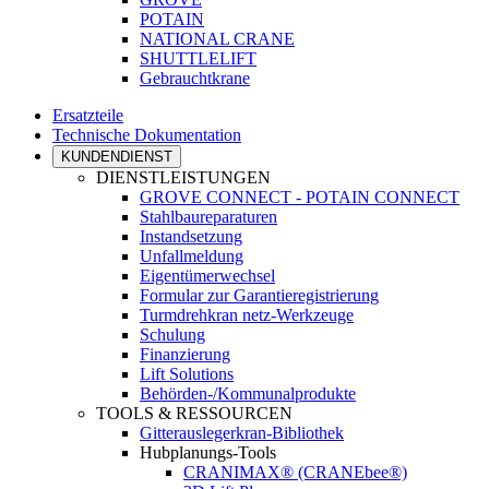
POTAIN
NATIONAL CRANE
SHUTTLELIFT
Gebrauchtkrane
Ersatzteile
Technische Dokumentation
KUNDENDIENST
DIENSTLEISTUNGEN
GROVE CONNECT - POTAIN CONNECT
Stahlbaureparaturen
Instandsetzung
Unfallmeldung
Eigentümerwechsel
Formular zur Garantieregistrierung
Turmdrehkran netz-Werkzeuge
Schulung
Finanzierung
Lift Solutions
Behörden-/Kommunalprodukte
TOOLS & RESSOURCEN
Gitterauslegerkran-Bibliothek
Hubplanungs-Tools
CRANIMAX® (CRANEbee®)