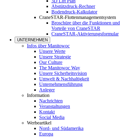
3D Lift Plan
Abstützdruck-Rechner
Bodendruck-Kalkulator
CraneSTAR-Flottenmanagementsystem
Broschüre über die Funktionen und
Vorteile von CraneSTAR
CraneSTAR-Aktivierungsformular
UNTERNEHMEN
Infos über Manitowoc
Unsere Werte
Unsere Strategie
Our Culture
The Manitowoc Way
Unsere Sicherheitsvision
Umwelt & Nachhaltigkeit
Unternehmensführung
Anleger
Information
Nachrichten
Veranstaltungen
Kontakt
Social Media
Werbeartikel
Nord- und Südamerika
Europa