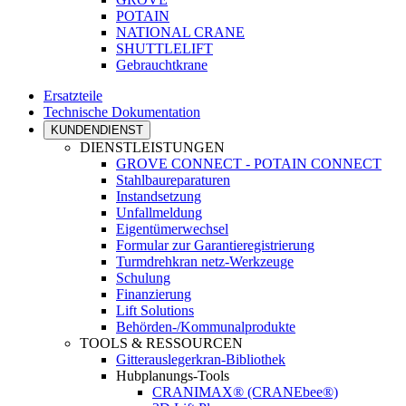
POTAIN
NATIONAL CRANE
SHUTTLELIFT
Gebrauchtkrane
Ersatzteile
Technische Dokumentation
KUNDENDIENST
DIENSTLEISTUNGEN
GROVE CONNECT - POTAIN CONNECT
Stahlbaureparaturen
Instandsetzung
Unfallmeldung
Eigentümerwechsel
Formular zur Garantieregistrierung
Turmdrehkran netz-Werkzeuge
Schulung
Finanzierung
Lift Solutions
Behörden-/Kommunalprodukte
TOOLS & RESSOURCEN
Gitterauslegerkran-Bibliothek
Hubplanungs-Tools
CRANIMAX® (CRANEbee®)