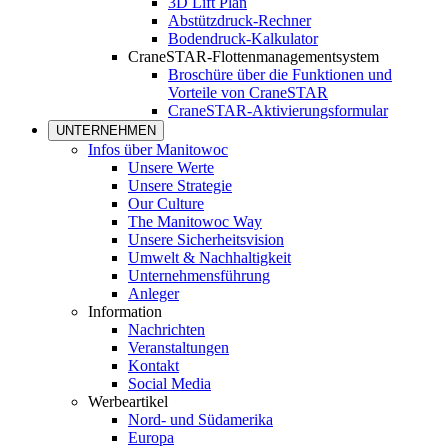
3D Lift Plan
Abstützdruck-Rechner
Bodendruck-Kalkulator
CraneSTAR-Flottenmanagementsystem
Broschüre über die Funktionen und
Vorteile von CraneSTAR
CraneSTAR-Aktivierungsformular
UNTERNEHMEN
Infos über Manitowoc
Unsere Werte
Unsere Strategie
Our Culture
The Manitowoc Way
Unsere Sicherheitsvision
Umwelt & Nachhaltigkeit
Unternehmensführung
Anleger
Information
Nachrichten
Veranstaltungen
Kontakt
Social Media
Werbeartikel
Nord- und Südamerika
Europa