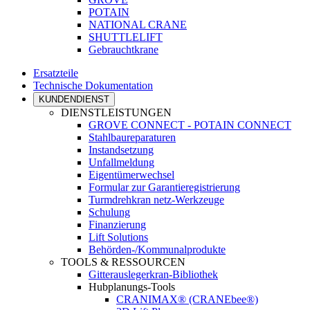
POTAIN
NATIONAL CRANE
SHUTTLELIFT
Gebrauchtkrane
Ersatzteile
Technische Dokumentation
KUNDENDIENST
DIENSTLEISTUNGEN
GROVE CONNECT - POTAIN CONNECT
Stahlbaureparaturen
Instandsetzung
Unfallmeldung
Eigentümerwechsel
Formular zur Garantieregistrierung
Turmdrehkran netz-Werkzeuge
Schulung
Finanzierung
Lift Solutions
Behörden-/Kommunalprodukte
TOOLS & RESSOURCEN
Gitterauslegerkran-Bibliothek
Hubplanungs-Tools
CRANIMAX® (CRANEbee®)