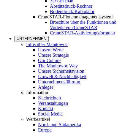
3D Lift Plan
Abstützdruck-Rechner
Bodendruck-Kalkulator
CraneSTAR-Flottenmanagementsystem
Broschüre über die Funktionen und
Vorteile von CraneSTAR
CraneSTAR-Aktivierungsformular
UNTERNEHMEN
Infos über Manitowoc
Unsere Werte
Unsere Strategie
Our Culture
The Manitowoc Way
Unsere Sicherheitsvision
Umwelt & Nachhaltigkeit
Unternehmensführung
Anleger
Information
Nachrichten
Veranstaltungen
Kontakt
Social Media
Werbeartikel
Nord- und Südamerika
Europa