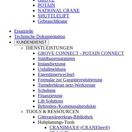
POTAIN
NATIONAL CRANE
SHUTTLELIFT
Gebrauchtkrane
Ersatzteile
Technische Dokumentation
KUNDENDIENST
DIENSTLEISTUNGEN
GROVE CONNECT - POTAIN CONNECT
Stahlbaureparaturen
Instandsetzung
Unfallmeldung
Eigentümerwechsel
Formular zur Garantieregistrierung
Turmdrehkran netz-Werkzeuge
Schulung
Finanzierung
Lift Solutions
Behörden-/Kommunalprodukte
TOOLS & RESSOURCEN
Gitterauslegerkran-Bibliothek
Hubplanungs-Tools
CRANIMAX® (CRANEbee®)