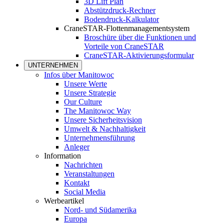
3D Lift Plan
Abstützdruck-Rechner
Bodendruck-Kalkulator
CraneSTAR-Flottenmanagementsystem
Broschüre über die Funktionen und
Vorteile von CraneSTAR
CraneSTAR-Aktivierungsformular
UNTERNEHMEN
Infos über Manitowoc
Unsere Werte
Unsere Strategie
Our Culture
The Manitowoc Way
Unsere Sicherheitsvision
Umwelt & Nachhaltigkeit
Unternehmensführung
Anleger
Information
Nachrichten
Veranstaltungen
Kontakt
Social Media
Werbeartikel
Nord- und Südamerika
Europa