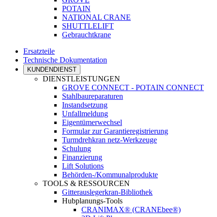
POTAIN
NATIONAL CRANE
SHUTTLELIFT
Gebrauchtkrane
Ersatzteile
Technische Dokumentation
KUNDENDIENST
DIENSTLEISTUNGEN
GROVE CONNECT - POTAIN CONNECT
Stahlbaureparaturen
Instandsetzung
Unfallmeldung
Eigentümerwechsel
Formular zur Garantieregistrierung
Turmdrehkran netz-Werkzeuge
Schulung
Finanzierung
Lift Solutions
Behörden-/Kommunalprodukte
TOOLS & RESSOURCEN
Gitterauslegerkran-Bibliothek
Hubplanungs-Tools
CRANIMAX® (CRANEbee®)