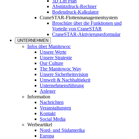
3D Lift Plan
Abstützdruck-Rechner
Bodendruck-Kalkulator
CraneSTAR-Flottenmanagementsystem
Broschüre über die Funktionen und
Vorteile von CraneSTAR
CraneSTAR-Aktivierungsformular
UNTERNEHMEN
Infos über Manitowoc
Unsere Werte
Unsere Strategie
Our Culture
The Manitowoc Way
Unsere Sicherheitsvision
Umwelt & Nachhaltigkeit
Unternehmensführung
Anleger
Information
Nachrichten
Veranstaltungen
Kontakt
Social Media
Werbeartikel
Nord- und Südamerika
Europa