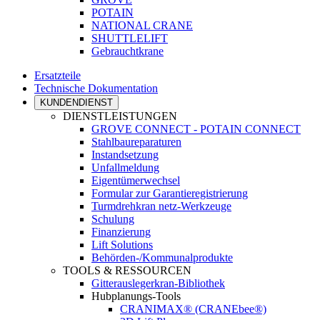
POTAIN
NATIONAL CRANE
SHUTTLELIFT
Gebrauchtkrane
Ersatzteile
Technische Dokumentation
KUNDENDIENST
DIENSTLEISTUNGEN
GROVE CONNECT - POTAIN CONNECT
Stahlbaureparaturen
Instandsetzung
Unfallmeldung
Eigentümerwechsel
Formular zur Garantieregistrierung
Turmdrehkran netz-Werkzeuge
Schulung
Finanzierung
Lift Solutions
Behörden-/Kommunalprodukte
TOOLS & RESSOURCEN
Gitterauslegerkran-Bibliothek
Hubplanungs-Tools
CRANIMAX® (CRANEbee®)