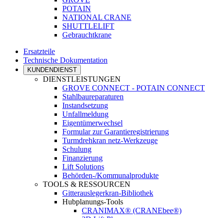
POTAIN
NATIONAL CRANE
SHUTTLELIFT
Gebrauchtkrane
Ersatzteile
Technische Dokumentation
KUNDENDIENST
DIENSTLEISTUNGEN
GROVE CONNECT - POTAIN CONNECT
Stahlbaureparaturen
Instandsetzung
Unfallmeldung
Eigentümerwechsel
Formular zur Garantieregistrierung
Turmdrehkran netz-Werkzeuge
Schulung
Finanzierung
Lift Solutions
Behörden-/Kommunalprodukte
TOOLS & RESSOURCEN
Gitterauslegerkran-Bibliothek
Hubplanungs-Tools
CRANIMAX® (CRANEbee®)