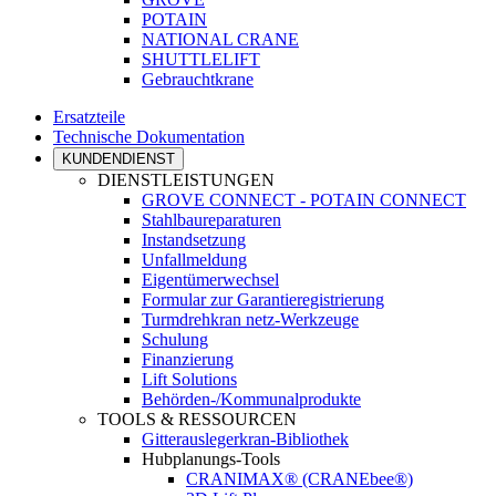
POTAIN
NATIONAL CRANE
SHUTTLELIFT
Gebrauchtkrane
Ersatzteile
Technische Dokumentation
KUNDENDIENST
DIENSTLEISTUNGEN
GROVE CONNECT - POTAIN CONNECT
Stahlbaureparaturen
Instandsetzung
Unfallmeldung
Eigentümerwechsel
Formular zur Garantieregistrierung
Turmdrehkran netz-Werkzeuge
Schulung
Finanzierung
Lift Solutions
Behörden-/Kommunalprodukte
TOOLS & RESSOURCEN
Gitterauslegerkran-Bibliothek
Hubplanungs-Tools
CRANIMAX® (CRANEbee®)