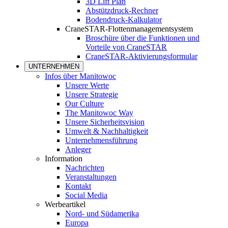
3D Lift Plan
Abstützdruck-Rechner
Bodendruck-Kalkulator
CraneSTAR-Flottenmanagementsystem
Broschüre über die Funktionen und
Vorteile von CraneSTAR
CraneSTAR-Aktivierungsformular
UNTERNEHMEN
Infos über Manitowoc
Unsere Werte
Unsere Strategie
Our Culture
The Manitowoc Way
Unsere Sicherheitsvision
Umwelt & Nachhaltigkeit
Unternehmensführung
Anleger
Information
Nachrichten
Veranstaltungen
Kontakt
Social Media
Werbeartikel
Nord- und Südamerika
Europa