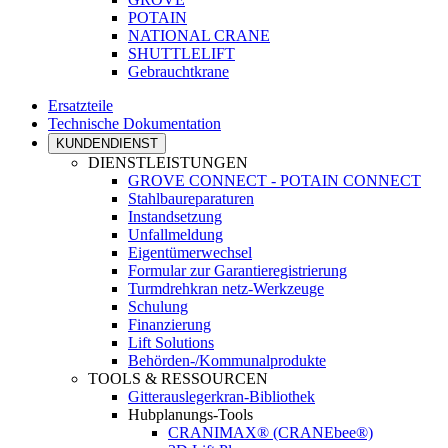
POTAIN
NATIONAL CRANE
SHUTTLELIFT
Gebrauchtkrane
Ersatzteile
Technische Dokumentation
KUNDENDIENST
DIENSTLEISTUNGEN
GROVE CONNECT - POTAIN CONNECT
Stahlbaureparaturen
Instandsetzung
Unfallmeldung
Eigentümerwechsel
Formular zur Garantieregistrierung
Turmdrehkran netz-Werkzeuge
Schulung
Finanzierung
Lift Solutions
Behörden-/Kommunalprodukte
TOOLS & RESSOURCEN
Gitterauslegerkran-Bibliothek
Hubplanungs-Tools
CRANIMAX® (CRANEbee®)