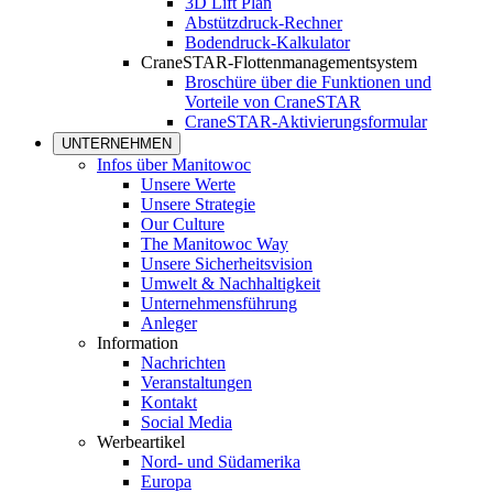
3D Lift Plan
Abstützdruck-Rechner
Bodendruck-Kalkulator
CraneSTAR-Flottenmanagementsystem
Broschüre über die Funktionen und
Vorteile von CraneSTAR
CraneSTAR-Aktivierungsformular
UNTERNEHMEN
Infos über Manitowoc
Unsere Werte
Unsere Strategie
Our Culture
The Manitowoc Way
Unsere Sicherheitsvision
Umwelt & Nachhaltigkeit
Unternehmensführung
Anleger
Information
Nachrichten
Veranstaltungen
Kontakt
Social Media
Werbeartikel
Nord- und Südamerika
Europa