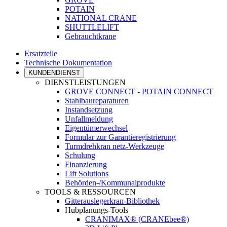
POTAIN
NATIONAL CRANE
SHUTTLELIFT
Gebrauchtkrane
Ersatzteile
Technische Dokumentation
KUNDENDIENST
DIENSTLEISTUNGEN
GROVE CONNECT - POTAIN CONNECT
Stahlbaureparaturen
Instandsetzung
Unfallmeldung
Eigentümerwechsel
Formular zur Garantieregistrierung
Turmdrehkran netz-Werkzeuge
Schulung
Finanzierung
Lift Solutions
Behörden-/Kommunalprodukte
TOOLS & RESSOURCEN
Gitterauslegerkran-Bibliothek
Hubplanungs-Tools
CRANIMAX® (CRANEbee®)