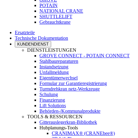
POTAIN
NATIONAL CRANE
SHUTTLELIFT
Gebrauchtkrane
Ersatzteile
Technische Dokumentation
KUNDENDIENST
DIENSTLEISTUNGEN
GROVE CONNECT - POTAIN CONNECT
Stahlbaureparaturen
Instandsetzung
Unfallmeldung
Eigentümerwechsel
Formular zur Garantieregistrierung
Turmdrehkran netz-Werkzeuge
Schulung
Finanzierung
Lift Solutions
Behörden-/Kommunalprodukte
TOOLS & RESSOURCEN
Gitterauslegerkran-Bibliothek
Hubplanungs-Tools
CRANIMAX® (CRANEbee®)