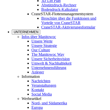
3D Lift Plan
Abstützdruck-Rechner
Bodendruck-Kalkulator
CraneSTAR-Flottenmanagementsystem
Broschüre über die Funktionen und
Vorteile von CraneSTAR
CraneSTAR-Aktivierungsformular
UNTERNEHMEN
Infos über Manitowoc
Unsere Werte
Unsere Strategie
Our Culture
The Manitowoc Way
Unsere Sicherheitsvision
Umwelt & Nachhaltigkeit
Unternehmensführung
Anleger
Information
Nachrichten
Veranstaltungen
Kontakt
Social Media
Werbeartikel
Nord- und Südamerika
Europa