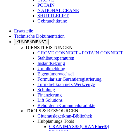
POTAIN
NATIONAL CRANE
SHUTTLELIFT
Gebrauchtkrane
Ersatzteile
Technische Dokumentation
KUNDENDIENST
DIENSTLEISTUNGEN
GROVE CONNECT - POTAIN CONNECT
Stahlbaureparaturen
Instandsetzung
Unfallmeldung
Eigentümerwechsel
Formular zur Garantieregistrierung
Turmdrehkran netz-Werkzeuge
Schulung
Finanzierung
Lift Solutions
Behörden-/Kommunalprodukte
TOOLS & RESSOURCEN
Gitterauslegerkran-Bibliothek
Hubplanungs-Tools
CRANIMAX® (CRANEbee®)