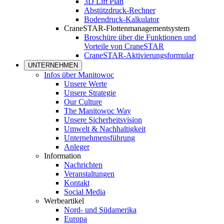
3D Lift Plan
Abstützdruck-Rechner
Bodendruck-Kalkulator
CraneSTAR-Flottenmanagementsystem
Broschüre über die Funktionen und
Vorteile von CraneSTAR
CraneSTAR-Aktivierungsformular
UNTERNEHMEN
Infos über Manitowoc
Unsere Werte
Unsere Strategie
Our Culture
The Manitowoc Way
Unsere Sicherheitsvision
Umwelt & Nachhaltigkeit
Unternehmensführung
Anleger
Information
Nachrichten
Veranstaltungen
Kontakt
Social Media
Werbeartikel
Nord- und Südamerika
Europa