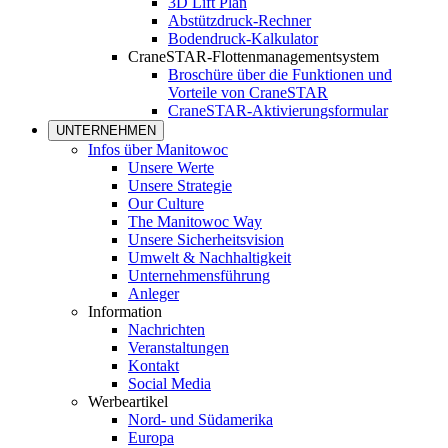
3D Lift Plan
Abstützdruck-Rechner
Bodendruck-Kalkulator
CraneSTAR-Flottenmanagementsystem
Broschüre über die Funktionen und
Vorteile von CraneSTAR
CraneSTAR-Aktivierungsformular
UNTERNEHMEN
Infos über Manitowoc
Unsere Werte
Unsere Strategie
Our Culture
The Manitowoc Way
Unsere Sicherheitsvision
Umwelt & Nachhaltigkeit
Unternehmensführung
Anleger
Information
Nachrichten
Veranstaltungen
Kontakt
Social Media
Werbeartikel
Nord- und Südamerika
Europa