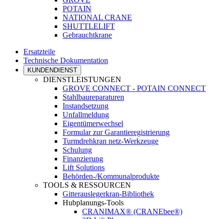
POTAIN
NATIONAL CRANE
SHUTTLELIFT
Gebrauchtkrane
Ersatzteile
Technische Dokumentation
KUNDENDIENST
DIENSTLEISTUNGEN
GROVE CONNECT - POTAIN CONNECT
Stahlbaureparaturen
Instandsetzung
Unfallmeldung
Eigentümerwechsel
Formular zur Garantieregistrierung
Turmdrehkran netz-Werkzeuge
Schulung
Finanzierung
Lift Solutions
Behörden-/Kommunalprodukte
TOOLS & RESSOURCEN
Gitterauslegerkran-Bibliothek
Hubplanungs-Tools
CRANIMAX® (CRANEbee®)