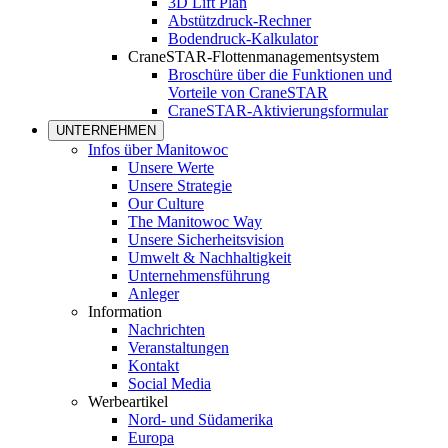
3D Lift Plan
Abstützdruck-Rechner
Bodendruck-Kalkulator
CraneSTAR-Flottenmanagementsystem
Broschüre über die Funktionen und
Vorteile von CraneSTAR
CraneSTAR-Aktivierungsformular
UNTERNEHMEN
Infos über Manitowoc
Unsere Werte
Unsere Strategie
Our Culture
The Manitowoc Way
Unsere Sicherheitsvision
Umwelt & Nachhaltigkeit
Unternehmensführung
Anleger
Information
Nachrichten
Veranstaltungen
Kontakt
Social Media
Werbeartikel
Nord- und Südamerika
Europa