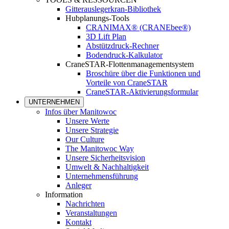
Gitterauslegerkran-Bibliothek
Hubplanungs-Tools
CRANIMAX® (CRANEbee®)
3D Lift Plan
Abstützdruck-Rechner
Bodendruck-Kalkulator
CraneSTAR-Flottenmanagementsystem
Broschüre über die Funktionen und
Vorteile von CraneSTAR
CraneSTAR-Aktivierungsformular
UNTERNEHMEN
Infos über Manitowoc
Unsere Werte
Unsere Strategie
Our Culture
The Manitowoc Way
Unsere Sicherheitsvision
Umwelt & Nachhaltigkeit
Unternehmensführung
Anleger
Information
Nachrichten
Veranstaltungen
Kontakt