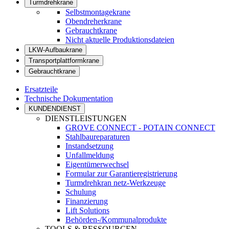
Turmdrehkrane
Selbstmontagekrane
Obendreherkrane
Gebrauchtkrane
Nicht aktuelle Produktionsdateien
LKW-Aufbaukrane
Transportplattformkrane
Gebrauchtkrane
Ersatzteile
Technische Dokumentation
KUNDENDIENST
DIENSTLEISTUNGEN
GROVE CONNECT - POTAIN CONNECT
Stahlbaureparaturen
Instandsetzung
Unfallmeldung
Eigentümerwechsel
Formular zur Garantieregistrierung
Turmdrehkran netz-Werkzeuge
Schulung
Finanzierung
Lift Solutions
Behörden-/Kommunalprodukte
TOOLS & RESSOURCEN