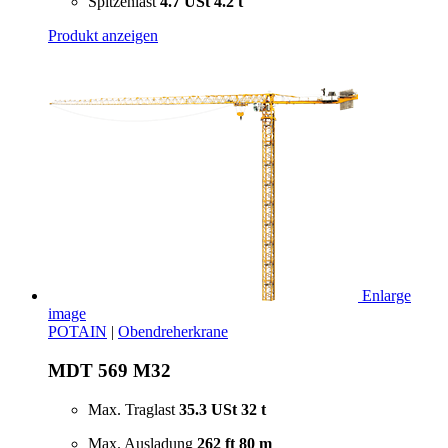
Spitzenlast
4.7 USt
4.2 t
Produkt anzeigen
Enlarge
image
POTAIN
|
Obendreherkrane
MDT 569 M32
Max. Traglast
35.3 USt
32 t
Max. Ausladung
262 ft
80 m