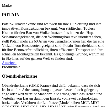
Marke
POTAIN
Potain-Turmdrehkrane sind weltweit für ihre Hubleistung und ihre
innovativen Konstruktionen bekannt. Von städtischen Topless-
Kranen für den Bau von Wolkenkratzern bis hin zu den Hup-
Selbstmontagekranen, die den Wohnungsbau revolutioniert haben,
stellt Potain mehr als 60 Arten von Turmdrehkranen her, die für eine
Vielzahl von Einsatzorten geeignet sind. Potain-Turmdrehkrane sind
für ihre Benutzerfreundlichkeit, ihren effizienten Transport und ihre
schnellen Montagezeiten bekannt. Es gibt einige Gründe, warum sie
in Skylines auf der ganzen Welt zu finden sind.
Anzeigen
Produktlinie
Obendreherkrane
Obendreherkrane (GME-Krane) sind dafür bekannt, dass sie sich
leicht an ihre Arbeitsumgebung anpassen lassen: hoch gelegene,
enge oder weit verteilte Standorte. Sie ermöglichen das Heben und
Verteilen von Lasten durch den Einsatz von zwei Technologien:
horizontales Verfahren der Laufkatze (Modellreihen MCT, MDT
CCS CITY, MDT CCS, MD, MD MAXI) oder Bewegung der Last