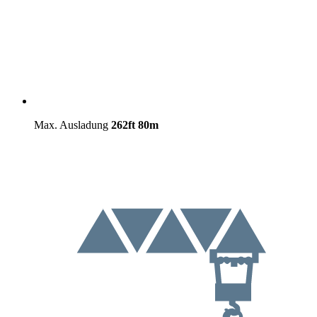
Max. Ausladung
262ft
80m