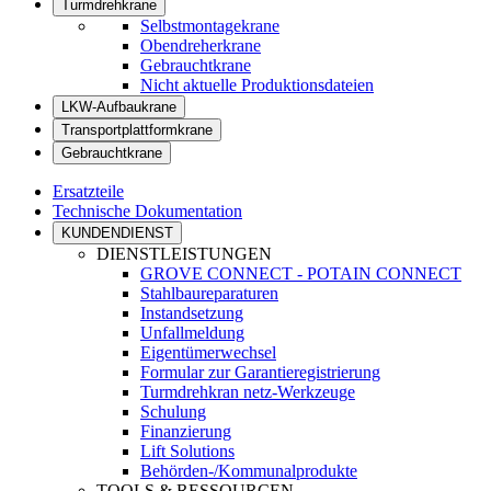
Turmdrehkrane
Selbstmontagekrane
Obendreherkrane
Gebrauchtkrane
Nicht aktuelle Produktionsdateien
LKW-Aufbaukrane
Transportplattformkrane
Gebrauchtkrane
Ersatzteile
Technische Dokumentation
KUNDENDIENST
DIENSTLEISTUNGEN
GROVE CONNECT - POTAIN CONNECT
Stahlbaureparaturen
Instandsetzung
Unfallmeldung
Eigentümerwechsel
Formular zur Garantieregistrierung
Turmdrehkran netz-Werkzeuge
Schulung
Finanzierung
Lift Solutions
Behörden-/Kommunalprodukte
TOOLS & RESSOURCEN