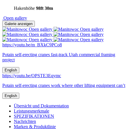
Hakenhöhe
98ft
30m
Open gallery
Galerie anzeigen
Open gallery
Open gallery
Open gallery
Open gallery
Open gallery
Open gallery
https://youtu.be/m_BXkC9PCo8
Potain self-erecting cranes fast-track Utah commercial framing
project
English
https://youtu.be/OPSTE3Eqymc
Potain self-erecting cranes work where other lifting equipment can’t
English
Übersicht und Dokumentation
Leistungsmerkmale
SPEZIFIKATIONEN
Nachrichten
Marken & Produktlinie