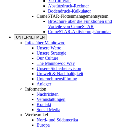
3D Lift Plan
Abstützdruck-Rechner
Bodendruck-Kalkulator
CraneSTAR-Flottenmanagementsystem
Broschüre über die Funktionen und
Vorteile von CraneSTAR
CraneSTAR-Aktivierungsformular
UNTERNEHMEN
Infos über Manitowoc
Unsere Werte
Unsere Strategie
Our Culture
The Manitowoc Way
Unsere Sicherheitsvision
Umwelt & Nachhaltigkeit
Unternehmensführung
Anleger
Information
Nachrichten
Veranstaltungen
Kontakt
Social Media
Werbeartikel
Nord- und Südamerika
Europa