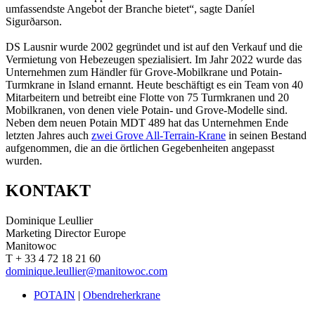
umfassendste Angebot der Branche bietet“, sagte Daníel
Sigurðarson.
DS Lausnir wurde 2002 gegründet und ist auf den Verkauf und die
Vermietung von Hebezeugen spezialisiert. Im Jahr 2022 wurde das
Unternehmen zum Händler für Grove-Mobilkrane und Potain-
Turmkrane in Island ernannt. Heute beschäftigt es ein Team von 40
Mitarbeitern und betreibt eine Flotte von 75 Turmkranen und 20
Mobilkranen, von denen viele Potain- und Grove-Modelle sind.
Neben dem neuen Potain MDT 489 hat das Unternehmen Ende
letzten Jahres auch
zwei Grove All-Terrain-Krane
in seinen Bestand
aufgenommen, die an die örtlichen Gegebenheiten angepasst
wurden.
KONTAKT
Dominique Leullier
Marketing Director Europe
Manitowoc
T + 33 4 72 18 21 60
dominique.leullier@manitowoc.com
POTAIN
|
Obendreherkrane