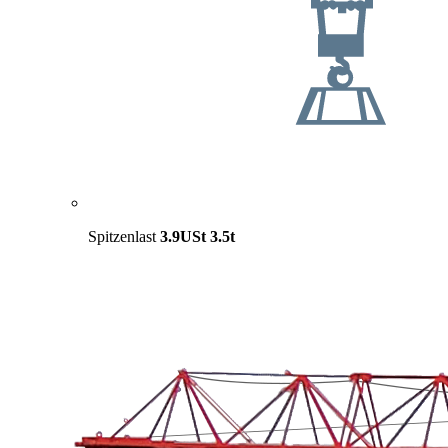
Spitzenlast
3.9USt
3.5t