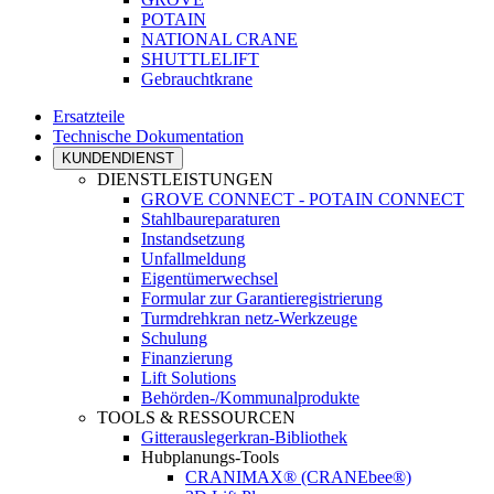
POTAIN
NATIONAL CRANE
SHUTTLELIFT
Gebrauchtkrane
Ersatzteile
Technische Dokumentation
KUNDENDIENST
DIENSTLEISTUNGEN
GROVE CONNECT - POTAIN CONNECT
Stahlbaureparaturen
Instandsetzung
Unfallmeldung
Eigentümerwechsel
Formular zur Garantieregistrierung
Turmdrehkran netz-Werkzeuge
Schulung
Finanzierung
Lift Solutions
Behörden-/Kommunalprodukte
TOOLS & RESSOURCEN
Gitterauslegerkran-Bibliothek
Hubplanungs-Tools
CRANIMAX® (CRANEbee®)