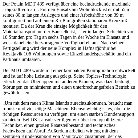
Der Potain MDT 489 verfügt über eine beeindruckende maximale
Tragkraft von 25 t. Für den Einsatz am Wohnblock ist er mit 55 m
seines 80 m langen Auslegers und einer Arbeitshöhe von 39 m
konfiguriert und auf einem 8 x 8 m großen stationären Kreuzfuß
montiert. Da der Kran die einzige Möglichkeit für den
Materialtransport auf der Baustelle ist, ist er in langen Schichten von
10 Stunden pro Tag an sechs Tagen in der Woche im Einsatz und
weist dabei eine hervorragende Verfügbarkeit auf. Nach seiner
Fertigstellung wird der neue Komplex in Hafnarfjördur bei
Reykjavik 106 Wohnungen sowie Einzelhandelsgeschäfte und ein
Parkhaus umfassen.
Der MDT 489 wurde mit einer kompakten Konfiguration entwickelt
und ist auf hohe Leistung ausgelegt. Seine Topless-Technologie
erleichtert das Überlappen mit anderen Kranen, was dazu beiträgt,
Störungen zu minimieren und einen unterbrechungsfreien Betrieb zu
gewährleisten.
„Um mit dem rauen Klima Islands zurechtzukommen, braucht man
robuste und vielseitige Maschinen. Ebenso wichtig ist es, über die
richtigen Ressourcen zu verfügen, um einen starken Kundensupport
zu bieten. Bei DS Lausnir verfügen wir über hochqualifizierte
Techniker, einen großen Ersatzteilbestand und technisches
Fachwissen auf Abruf. Außerdem arbeiten wir eng mit dem
zentralen Kundensupport von Manitowoc zusammen, der das