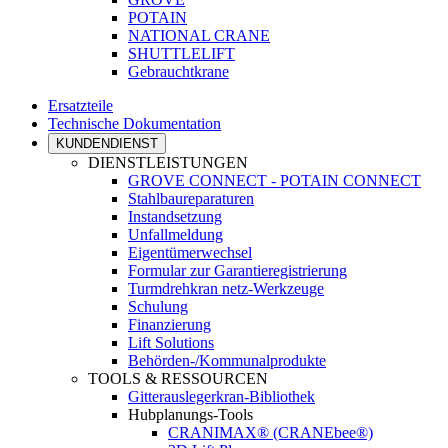
POTAIN
NATIONAL CRANE
SHUTTLELIFT
Gebrauchtkrane
Ersatzteile
Technische Dokumentation
KUNDENDIENST
DIENSTLEISTUNGEN
GROVE CONNECT - POTAIN CONNECT
Stahlbaureparaturen
Instandsetzung
Unfallmeldung
Eigentümerwechsel
Formular zur Garantieregistrierung
Turmdrehkran netz-Werkzeuge
Schulung
Finanzierung
Lift Solutions
Behörden-/Kommunalprodukte
TOOLS & RESSOURCEN
Gitterauslegerkran-Bibliothek
Hubplanungs-Tools
CRANIMAX® (CRANEbee®)