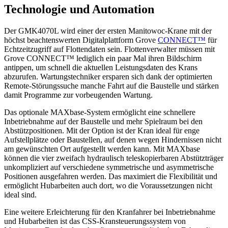
Technologie und Automation
Der GMK4070L wird einer der ersten Manitowoc-Krane mit der
höchst beachtenswerten Digitalplattform Grove
CONNECT™
für
Echtzeitzugriff auf Flottendaten sein. Flottenverwalter müssen mit
Grove CONNECT™ lediglich ein paar Mal ihren Bildschirm
antippen, um schnell die aktuellen Leistungsdaten des Krans
abzurufen. Wartungstechniker ersparen sich dank der optimierten
Remote-Störungssuche manche Fahrt auf die Baustelle und stärken
damit Programme zur vorbeugenden Wartung.
Das optionale MAXbase-System ermöglicht eine schnellere
Inbetriebnahme auf der Baustelle und mehr Spielraum bei den
Abstützpositionen. Mit der Option ist der Kran ideal für enge
Aufstellplätze oder Baustellen, auf denen wegen Hindernissen nicht
am gewünschten Ort aufgestellt werden kann. Mit MAXbase
können die vier zweifach hydraulisch teleskopierbaren Abstützträger
unkompliziert auf verschiedene symmetrische und asymmetrische
Positionen ausgefahren werden. Das maximiert die Flexibilität und
ermöglicht Hubarbeiten auch dort, wo die Voraussetzungen nicht
ideal sind.
Eine weitere Erleichterung für den Kranfahrer bei Inbetriebnahme
und Hubarbeiten ist das CSS-Kransteuerungssystem von