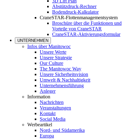
3D Lift Plan
Abstützdruck-Rechner
Bodendruck-Kalkulator
CraneSTAR-Flottenmanagementsystem
Broschüre über die Funktionen und
Vorteile von CraneSTAR
CraneSTAR-Aktivierungsformular
UNTERNEHMEN
Infos über Manitowoc
Unsere Werte
Unsere Strategie
Our Culture
The Manitowoc Way
Unsere Sicherheitsvision
Umwelt & Nachhaltigkeit
Unternehmensführung
Anleger
Information
Nachrichten
Veranstaltungen
Kontakt
Social Media
Werbeartikel
Nord- und Südamerika
Europa