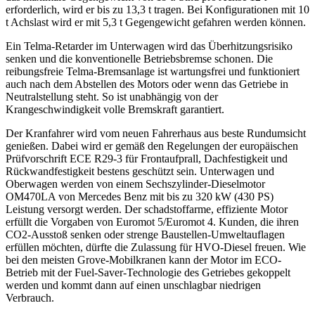
erforderlich, wird er bis zu 13,3 t tragen. Bei Konfigurationen mit 10
t Achslast wird er mit 5,3 t Gegengewicht gefahren werden können.
Ein Telma-Retarder im Unterwagen wird das Überhitzungsrisiko
senken und die konventionelle Betriebsbremse schonen. Die
reibungsfreie Telma-Bremsanlage ist wartungsfrei und funktioniert
auch nach dem Abstellen des Motors oder wenn das Getriebe in
Neutralstellung steht. So ist unabhängig von der
Krangeschwindigkeit volle Bremskraft garantiert.
Der Kranfahrer wird vom neuen Fahrerhaus aus beste Rundumsicht
genießen. Dabei wird er gemäß den Regelungen der europäischen
Prüfvorschrift ECE R29-3 für Frontaufprall, Dachfestigkeit und
Rückwandfestigkeit bestens geschützt sein. Unterwagen und
Oberwagen werden von einem Sechszylinder-Dieselmotor
OM470LA von Mercedes Benz mit bis zu 320 kW (430 PS)
Leistung versorgt werden. Der schadstoffarme, effiziente Motor
erfüllt die Vorgaben von Euromot 5/Euromot 4. Kunden, die ihren
CO2-Ausstoß senken oder strenge Baustellen-Umweltauflagen
erfüllen möchten, dürfte die Zulassung für HVO-Diesel freuen. Wie
bei den meisten Grove-Mobilkranen kann der Motor im ECO-
Betrieb mit der Fuel-Saver-Technologie des Getriebes gekoppelt
werden und kommt dann auf einen unschlagbar niedrigen
Verbrauch.