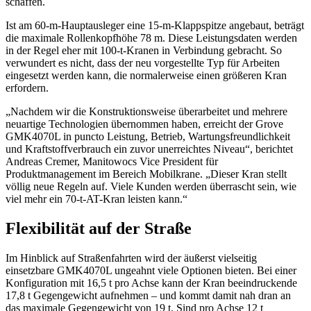
schaffen.
Ist am 60-m-Hauptausleger eine 15-m-Klappspitze angebaut, beträgt
die maximale Rollenkopfhöhe 78 m. Diese Leistungsdaten werden
in der Regel eher mit 100-t-Kranen in Verbindung gebracht. So
verwundert es nicht, dass der neu vorgestellte Typ für Arbeiten
eingesetzt werden kann, die normalerweise einen größeren Kran
erfordern.
„Nachdem wir die Konstruktionsweise überarbeitet und mehrere
neuartige Technologien übernommen haben, erreicht der Grove
GMK4070L in puncto Leistung, Betrieb, Wartungsfreundlichkeit
und Kraftstoffverbrauch ein zuvor unerreichtes Niveau“, berichtet
Andreas Cremer, Manitowocs Vice President für
Produktmanagement im Bereich Mobilkrane. „Dieser Kran stellt
völlig neue Regeln auf. Viele Kunden werden überrascht sein, wie
viel mehr ein 70-t-AT-Kran leisten kann.“
Flexibilität auf der Straße
Im Hinblick auf Straßenfahrten wird der äußerst vielseitig
einsetzbare GMK4070L ungeahnt viele Optionen bieten. Bei einer
Konfiguration mit 16,5 t pro Achse kann der Kran beeindruckende
17,8 t Gegengewicht aufnehmen – und kommt damit nah dran an
das maximale Gegengewicht von 19 t. Sind pro Achse 12 t