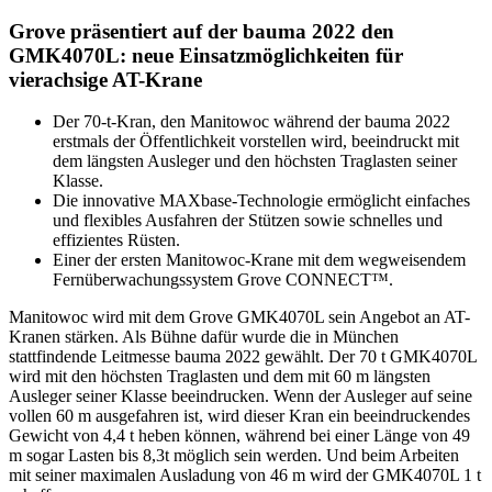
Grove präsentiert auf der bauma 2022 den
GMK4070L: neue Einsatzmöglichkeiten für
vierachsige AT-Krane
Der 70-t-Kran, den Manitowoc während der bauma 2022
erstmals der Öffentlichkeit vorstellen wird, beeindruckt mit
dem längsten Ausleger und den höchsten Traglasten seiner
Klasse.
Die innovative MAXbase-Technologie ermöglicht einfaches
und flexibles Ausfahren der Stützen sowie schnelles und
effizientes Rüsten.
Einer der ersten Manitowoc-Krane mit dem wegweisendem
Fernüberwachungssystem Grove CONNECT™.
Manitowoc wird mit dem Grove GMK4070L sein Angebot an AT-
Kranen stärken. Als Bühne dafür wurde die in München
stattfindende Leitmesse bauma 2022 gewählt. Der 70 t GMK4070L
wird mit den höchsten Traglasten und dem mit 60 m längsten
Ausleger seiner Klasse beeindrucken. Wenn der Ausleger auf seine
vollen 60 m ausgefahren ist, wird dieser Kran ein beeindruckendes
Gewicht von 4,4 t heben können, während bei einer Länge von 49
m sogar Lasten bis 8,3t möglich sein werden. Und beim Arbeiten
mit seiner maximalen Ausladung von 46 m wird der GMK4070L 1 t