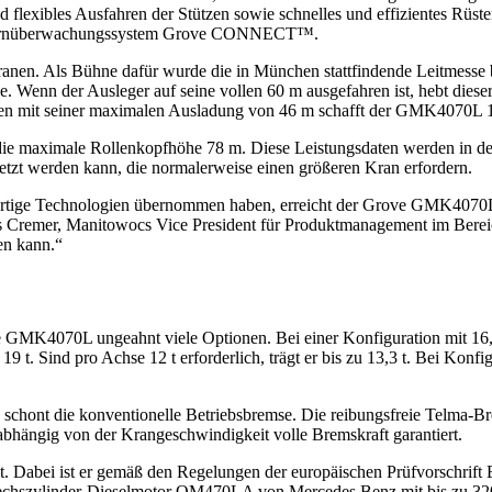
lexibles Ausfahren der Stützen sowie schnelles und effizientes Rüste
 Fernüberwachungssystem Grove CONNECT™.
en. Als Bühne dafür wurde die in München stattfindende Leitmesse
e. Wenn der Ausleger auf seine vollen 60 m ausgefahren ist, hebt dies
ten mit seiner maximalen Ausladung von 46 m schafft der GMK4070L 1
die maximale Rollenkopfhöhe 78 m. Diese Leistungsdaten werden in de
esetzt werden kann, die normalerweise einen größeren Kran erfordern.
rtige Technologien übernommen haben, erreicht der Grove GMK4070L i
as Cremer, Manitowocs Vice President für Produktmanagement im Bereich
en kann.“
zbare GMK4070L ungeahnt viele Optionen. Bei einer Konfiguration mit 
. Sind pro Achse 12 t erforderlich, trägt er bis zu 13,3 t. Bei Konfi
schont die konventionelle Betriebsbremse. Die reibungsfreie Telma-Bre
nabhängig von der Krangeschwindigkeit volle Bremskraft garantiert.
 Dabei ist er gemäß den Regelungen der europäischen Prüfvorschrift 
hszylinder-Dieselmotor OM470LA von Mercedes Benz mit bis zu 320 k