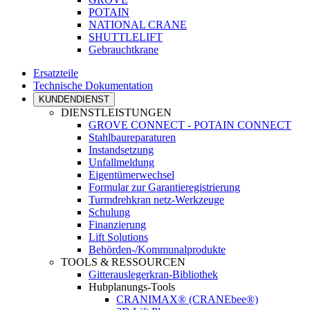
POTAIN
NATIONAL CRANE
SHUTTLELIFT
Gebrauchtkrane
Ersatzteile
Technische Dokumentation
KUNDENDIENST
DIENSTLEISTUNGEN
GROVE CONNECT - POTAIN CONNECT
Stahlbaureparaturen
Instandsetzung
Unfallmeldung
Eigentümerwechsel
Formular zur Garantieregistrierung
Turmdrehkran netz-Werkzeuge
Schulung
Finanzierung
Lift Solutions
Behörden-/Kommunalprodukte
TOOLS & RESSOURCEN
Gitterauslegerkran-Bibliothek
Hubplanungs-Tools
CRANIMAX® (CRANEbee®)