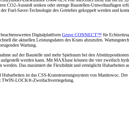
hren CO2-Ausstoß senken oder strenge Baustellen-Umweltauflagen erfül
der Fuel-Saver-Technologie des Getriebes gekoppelt werden und komm
beachtenswerten Digitalplattform
Grove CONNECT™
für Echtzeitzu
nell die aktuellen Leistungsdaten des Krans abzurufen. Wartungstech
rbeugenden Wartung.
hme auf der Baustelle und mehr Spielraum bei den Abstützpositionen. M
aufgestellt werden kann. Mit MAXbase können die vier zweifach hydrau
werden. Das maximiert die Flexibilität und ermöglicht Hubarbeiten auc
und Hubarbeiten ist das CSS-Kransteuerungssystem von Manitowoc. Der
it TWIN-LOCK®-Zweifachverriegelung.