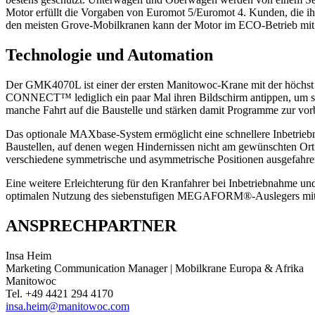
Motor erfüllt die Vorgaben von Euromot 5/Euromot 4. Kunden, die i
den meisten Grove-Mobilkranen kann der Motor im ECO-Betrieb mit 
Technologie und Automation
Der GMK4070L ist einer der ersten Manitowoc-Krane mit der höchst 
CONNECT™ lediglich ein paar Mal ihren Bildschirm antippen, um sch
manche Fahrt auf die Baustelle und stärken damit Programme zur vo
Das optionale MAXbase-System ermöglicht eine schnellere Inbetriebna
Baustellen, auf denen wegen Hindernissen nicht am gewünschten Ort 
verschiedene symmetrische und asymmetrische Positionen ausgefahren 
Eine weitere Erleichterung für den Kranfahrer bei Inbetriebnahme 
optimalen Nutzung des siebenstufigen MEGAFORM®-Auslegers m
ANSPRECHPARTNER
Insa Heim
Marketing Communication Manager | Mobilkrane Europa & Afrika
Manitowoc
Tel. +49 4421 294 4170
insa.heim@manitowoc.com