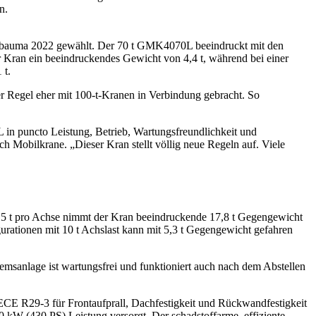
n.
 bauma 2022 gewählt. Der 70 t GMK4070L beeindruckt mit den
er Kran ein beeindruckendes Gewicht von 4,4 t, während bei einer
 t.
r Regel eher mit 100-t-Kranen in Verbindung gebracht. So
n puncto Leistung, Betrieb, Wartungsfreundlichkeit und
 Mobilkrane. „Dieser Kran stellt völlig neue Regeln auf. Viele
16,5 t pro Achse nimmt der Kran beeindruckende 17,8 t Gegengewicht
gurationen mit 10 t Achslast kann mit 5,3 t Gegengewicht gefahren
msanlage ist wartungsfrei und funktioniert auch nach dem Abstellen
ECE R29-3 für Frontaufprall, Dachfestigkeit und Rückwandfestigkeit
W (430 PS) Leistung versorgt. Der schadstoffarme, effiziente