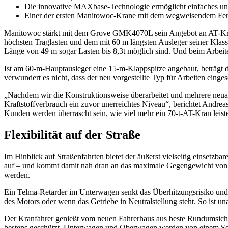
Die innovative MAXbase-Technologie ermöglicht einfaches und f
Einer der ersten Manitowoc-Krane mit dem wegweisendem
Manitowoc stärkt mit dem Grove GMK4070L sein Angebot an AT-Kran
höchsten Traglasten und dem mit 60 m längsten Ausleger seiner Klass
Länge von 49 m sogar Lasten bis 8,3t möglich sind. Und beim Arbei
Ist am 60-m-Hauptausleger eine 15-m-Klappspitze angebaut, beträgt 
verwundert es nicht, dass der neu vorgestellte Typ für Arbeiten eing
„Nachdem wir die Konstruktionsweise überarbeitet und mehrere neua
Kraftstoffverbrauch ein zuvor unerreichtes Niveau“, berichtet Andre
Kunden werden überrascht sein, wie viel mehr ein 70-t-AT-Kran leist
Flexibilität auf der Straße
Im Hinblick auf Straßenfahrten bietet der äußerst vielseitig einset
auf – und kommt damit nah dran an das maximale Gegengewicht von 19 t
werden.
Ein Telma-Retarder im Unterwagen senkt das Überhitzungsrisiko und 
des Motors oder wenn das Getriebe in Neutralstellung steht. So ist u
Der Kranfahrer genießt vom neuen Fahrerhaus aus beste Rundumsicht.
bestens geschützt. Unterwagen und Oberwagen werden von einem Sec