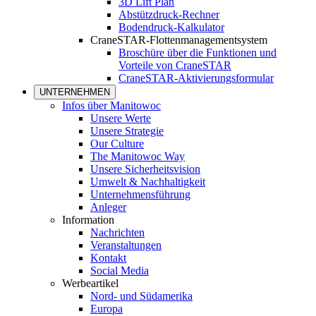
3D Lift Plan
Abstützdruck-Rechner
Bodendruck-Kalkulator
CraneSTAR-Flottenmanagementsystem
Broschüre über die Funktionen und
Vorteile von CraneSTAR
CraneSTAR-Aktivierungsformular
UNTERNEHMEN
Infos über Manitowoc
Unsere Werte
Unsere Strategie
Our Culture
The Manitowoc Way
Unsere Sicherheitsvision
Umwelt & Nachhaltigkeit
Unternehmensführung
Anleger
Information
Nachrichten
Veranstaltungen
Kontakt
Social Media
Werbeartikel
Nord- und Südamerika
Europa