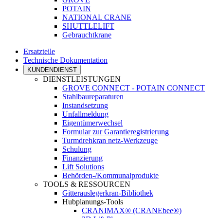
POTAIN
NATIONAL CRANE
SHUTTLELIFT
Gebrauchtkrane
Ersatzteile
Technische Dokumentation
KUNDENDIENST
DIENSTLEISTUNGEN
GROVE CONNECT - POTAIN CONNECT
Stahlbaureparaturen
Instandsetzung
Unfallmeldung
Eigentümerwechsel
Formular zur Garantieregistrierung
Turmdrehkran netz-Werkzeuge
Schulung
Finanzierung
Lift Solutions
Behörden-/Kommunalprodukte
TOOLS & RESSOURCEN
Gitterauslegerkran-Bibliothek
Hubplanungs-Tools
CRANIMAX® (CRANEbee®)