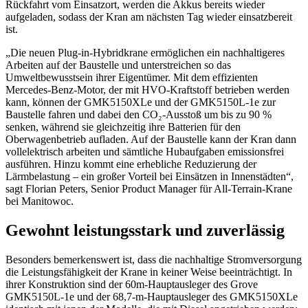
Rückfahrt vom Einsatzort, werden die Akkus bereits wieder
aufgeladen, sodass der Kran am nächsten Tag wieder einsatzbereit
ist.
„Die neuen Plug-in-Hybridkrane ermöglichen ein nachhaltigeres
Arbeiten auf der Baustelle und unterstreichen so das
Umweltbewusstsein ihrer Eigentümer. Mit dem effizienten
Mercedes-Benz-Motor, der mit HVO-Kraftstoff betrieben werden
kann, können der GMK5150XLe und der GMK5150L-1e zur
Baustelle fahren und dabei den CO₂-Ausstoß um bis zu 90 %
senken, während sie gleichzeitig ihre Batterien für den
Oberwagenbetrieb aufladen. Auf der Baustelle kann der Kran dann
vollelektrisch arbeiten und sämtliche Hubaufgaben emissionsfrei
ausführen. Hinzu kommt eine erhebliche Reduzierung der
Lärmbelastung – ein großer Vorteil bei Einsätzen in Innenstädten“,
sagt Florian Peters, Senior Product Manager für All-Terrain-Krane
bei Manitowoc.
Gewohnt leistungsstark und zuverlässig
Besonders bemerkenswert ist, dass die nachhaltige Stromversorgung
die Leistungsfähigkeit der Krane in keiner Weise beeinträchtigt. In
ihrer Konstruktion sind der 60m-Hauptausleger des Grove
GMK5150L-1e und der 68,7-m-Hauptausleger des GMK5150XLe