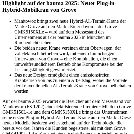
Highlight auf der bauma 2025: Neuer Plug-in-
Hybrid-Mobilkran von Grove
Manitowoc bringt zwei neue Hybrid-All-Terrain-Krane der
Marke Grove auf den Markt. Einer davon – der Grove
GMK5150XLe – wird auf dem Messestand des
Unternehmens auf der bauma 2025 in München im
Rampenlicht stehen.
Die beiden neuen Krane vereinen einen Oberwagen, der
vollelektrisch betrieben wird, mit einem fünfachsigen
Unterwagen von Grove – eine Kombination, die einen
umweltfreundlicheren Betrieb ohne Kompromisse bei der
Leistungsfähigkeit gewährleistet.
Das neue Design ermöglicht einen emissionsfreien
Kranbetrieb von bis zu einem Arbeitstag, wobei die Vorteile
der konventionellen All-Terrain-Krane von Grove beibehalten
werden.
Auf der bauma 2025 erwartet die Besucher auf dem Messestand von
Manitowoc (FS.1202) eine elektrisierende Premiere: Mit dem Grove
GMK5150L-1e und dem GMK5150XLe bringt das Unternehmen
seine ersten Plug-in-Hybrid-All-Terrain-Krane auf den Markt. Diese
neuen Modelle basieren weitestgehend auf der Technologie, die
bereits vor drei Jahren die Kunden begeisterte, als mit dem Grove
GMK4100L-2-das Konzept eines Hybridkranes vorgestellt wurde.