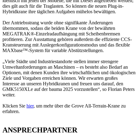
identisch mit jenen der Modelle, die mit Diesel angetrieben werden;
dies gilt auch für die Traglasten. So können die neuen Plug-in-
Hybridkrane ihre täglichen Aufgaben mühelos bewältigen.
Der Antriebsstrang wurde ohne signifikante Änderungen
übernommen, sodass die beiden Krane von der bewährten
MEGATRAK®-Einzelradaufhängung mit Scheibenbremsen
profitieren. Zur Ausstattung gehören außerdem die effiziente CCS-
Kransteuerung mit Auslegerkonfigurationsmodus und das flexible
MAXbase™-System für variable Abstützstellungen.
„Viele Städte und Industriestandorte stellen immer strengere
Umweltanforderungen an Maschinen – es besteht also Bedarf an
Optionen, mit denen Kunden ihre wirtschaftlichen und ökologischen
Ziele und Vorgaben erreichen können. Wir erwarten großes
Interesse an unseren Hybridkranen und freuen uns darauf, den
GMK5150XLe auf der bauma 2025 vorzustellen“, so Florian Peters
weiter.
Klicken Sie
hier
, um mehr über die Grove All-Terrain-Krane zu
erfahren.
ANSPRECHPARTNER