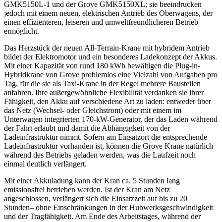
GMK5150L-1 und der Grove GMK5150XL; sie beeindrucken
jedoch mit einem neuen, elektrischen Antrieb des Oberwagens, der
einen effizienteren, leiseren und umweltfreundlicheren Betrieb
ermöglicht.
Das Herzstück der neuen All-Terrain-Krane mit hybridem Antrieb
bildet der Elektromotor und ein besonderes Ladekonzept der Akkus.
Mit einer Kapazität von rund 180 kWh bewältigen die Plug-in-
Hybridkrane von Grove problemlos eine Vielzahl von Aufgaben pro
Tag, für die sie als Taxi-Krane in der Regel mehrere Baustellen
anfahren. Ihre außergewöhnliche Flexibilität verdanken sie ihrer
Fähigkeit, den Akku auf verschiedene Art zu laden: entweder über
das Netz (Wechsel- oder Gleichstrom) oder mit einem im
Unterwagen integrierten 170-kW-Generator, der das Laden während
der Fahrt erlaubt und damit die Abhängigkeit von der
Ladeinfrastruktur nimmt. Sofern am Einsatzort die entsprechende
Ladeinfrastruktur vorhanden ist, können die Grove Krane natürlich
während des Betriebs geladen werden, was die Laufzeit noch
einmal deutlich verlängert.
Mit einer Akkuladung kann der Kran ca. 5 Stunden lang
emissionsfrei betrieben werden. Ist der Kran am Netz
angeschlossen, verlängert sich die Einsatzzeit auf bis zu 20
Stunden– ohne Einschränkungen in der Hubwerksgeschwindigkeit
und der Tragfähigkeit. Am Ende des Arbeitstages, während der