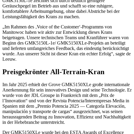
GMK5150L-1e zeichnet sich durch deutlich geringere
Geräuschpegel im Betrieb aus und schafft so eine ruhigere,
komfortablere Arbeitsumgebung, ohne dabei Abstriche bei der
Leistungsfähigkeit des Krans zu machen.
„Im Rahmen des ‚Voice of the Customer‘-Programms von
Manitowoc haben wir aktiv zur Entwicklung dieses Krans
beigetragen. Unsere technischen Teams und Kranführer waren von
Beginn des GMK5150L-1e/ GMK5150XLe-Projekts an beteiligt
und lieferten umfangreiches Feedback, das eindeutig berücksichtigt
wurde. Aus unserer Sicht ist dieser Kran ein echter Erfolg“, sagte de
Leeuw.
Preisgekrönter All-Terrain-Kran
Im Jahr 2025 erhielt der Grove GMK5150XLe große internationale
Anerkennung für sein innovatives Design und seine Technologie. Er
wurde von der JDL Groupe in Frankreich mit dem „Prix de
l’Innovation“ und von der Revista Potencia/Interempresas Media in
Spanien mit dem „Premio Potencia 2025 — Categoría Elevación,
manipulación y transporte de cargas“ ausgezeichnet, was seinen
herausragenden Beitrag zu Innovation, Effizienz und Nachhaltigkeit
in der Hebebranche unterstreicht.
Der GMK5150XLe wurde bei den ESTA Awards of Excellence