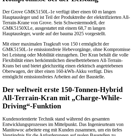
Der Grove GMK5150L-1e verfügt über einen 60 m langen
Hauptausleger und ist Teil der Produktreihe der elektrifizierten All-
Terrain-Krane von Grove. Sein Schwestermodell, der
GMK5150XLe, ausgestattet mit einem 68,7 m langen
Hauptausleger, wurde auf der bauma 2025 vorgestellt.
Mit einer maximalen Tragkraft von 150 t ermöglicht der
GMK5150L-1e emissionsfreie Hebevorgänge, ohne Kompromisse
bei Leistung oder Mobilität einzugehen. Der Kran behält die volle
Flexibilität eines herkömmlichen dieselbetriebenen All-Terrain-
Krans bei und bietet gleichzeitig einen elektrisch angetriebenen
Oberwagen, der über einen 160-kWh-Akku verfügt. Dies
ermöglicht emissionsfreies Arbeiten auf der Baustelle.
Der weltweit erste 150-Tonnen-Hybrid
All-Terrain-Kran mit „Charge-While-
Driving“-Funktion
Kundenorientierte Technik stand während des gesamten
Entwicklungsprozesses im Mittelpunkt. Das Ingenieurteam von
Manitowoc arbeitete eng mit Kunden zusammen, um ein tiefes
Verständnis für die Anforderungen auf realen Baustellen zu