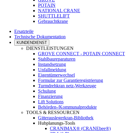
POTAIN
NATIONAL CRANE
SHUTTLELIFT
Gebrauchtkrane
Ersatzteile
Technische Dokumentation
KUNDENDIENST
DIENSTLEISTUNGEN
GROVE CONNECT - POTAIN CONNECT
Stahlbaureparaturen
Instandsetzung
Unfallmeldung
Eigentümerwechsel
Formular zur Garantieregistrierung
Turmdrehkran netz-Werkzeuge
Schulung
Finanzierung
Lift Solutions
Behörden-/Kommunalprodukte
TOOLS & RESSOURCEN
Gitterauslegerkran-Bibliothek
Hubplanungs-Tools
CRANIMAX® (CRANEbee®)