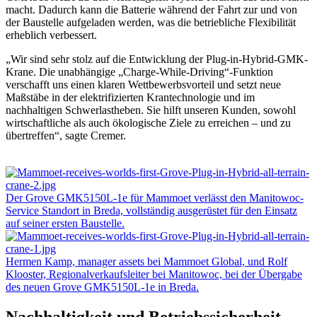
macht. Dadurch kann die Batterie während der Fahrt zur und von
der Baustelle aufgeladen werden, was die betriebliche Flexibilität
erheblich verbessert.
„Wir sind sehr stolz auf die Entwicklung der Plug-in-Hybrid-GMK-
Krane. Die unabhängige „Charge-While-Driving“-Funktion
verschafft uns einen klaren Wettbewerbsvorteil und setzt neue
Maßstäbe in der elektrifizierten Krantechnologie und im
nachhaltigen Schwerlastheben. Sie hilft unseren Kunden, sowohl
wirtschaftliche als auch ökologische Ziele zu erreichen – und zu
übertreffen“, sagte Cremer.
Der Grove GMK5150L-1e für Mammoet verlässt den Manitowoc-
Service Standort in Breda, vollständig ausgerüstet für den Einsatz
auf seiner ersten Baustelle.
Hermen Kamp, manager assets bei Mammoet Global, und Rolf
Klooster, Regionalverkaufsleiter bei Manitowoc, bei der Übergabe
des neuen Grove GMK5150L-1e in Breda.
Nachhaltigkeit und Betriebssicherheit