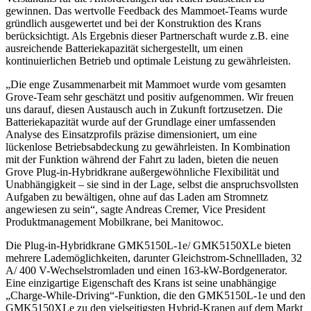
gewinnen. Das wertvolle Feedback des Mammoet-Teams wurde
gründlich ausgewertet und bei der Konstruktion des Krans
berücksichtigt. Als Ergebnis dieser Partnerschaft wurde z.B. eine
ausreichende Batteriekapazität sichergestellt, um einen
kontinuierlichen Betrieb und optimale Leistung zu gewährleisten.
„Die enge Zusammenarbeit mit Mammoet wurde vom gesamten
Grove-Team sehr geschätzt und positiv aufgenommen. Wir freuen
uns darauf, diesen Austausch auch in Zukunft fortzusetzen. Die
Batteriekapazität wurde auf der Grundlage einer umfassenden
Analyse des Einsatzprofils präzise dimensioniert, um eine
lückenlose Betriebsabdeckung zu gewährleisten. In Kombination
mit der Funktion während der Fahrt zu laden, bieten die neuen
Grove Plug-in-Hybridkrane außergewöhnliche Flexibilität und
Unabhängigkeit – sie sind in der Lage, selbst die anspruchsvollsten
Aufgaben zu bewältigen, ohne auf das Laden am Stromnetz
angewiesen zu sein“, sagte Andreas Cremer, Vice President
Produktmanagement Mobilkrane, bei Manitowoc.
Die Plug-in-Hybridkrane GMK5150L-1e/ GMK5150XLe bieten
mehrere Lademöglichkeiten, darunter Gleichstrom-Schnellladen, 32
A/ 400 V-Wechselstromladen und einen 163-kW-Bordgenerator.
Eine einzigartige Eigenschaft des Krans ist seine unabhängige
„Charge-While-Driving“-Funktion, die den GMK5150L-1e und den
GMK5150XLe zu den vielseitigsten Hybrid-Kranen auf dem Markt