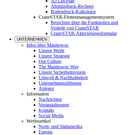
3D Lift Plan
Abstützdruck-Rechner
Bodendruck-Kalkulator
CraneSTAR-Flottenmanagementsystem
Broschüre über die Funktionen und
Vorteile von CraneSTAR
CraneSTAR-Aktivierungsformular
UNTERNEHMEN
Infos über Manitowoc
Unsere Werte
Unsere Strategie
Our Culture
The Manitowoc Way
Unsere Sicherheitsvision
Umwelt & Nachhaltigkeit
Unternehmensführung
Anleger
Information
Nachrichten
Veranstaltungen
Kontakt
Social Media
Werbeartikel
Nord- und Südamerika
Europa