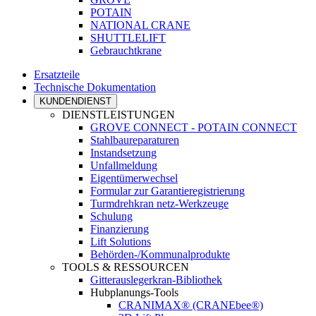
POTAIN
NATIONAL CRANE
SHUTTLELIFT
Gebrauchtkrane
Ersatzteile
Technische Dokumentation
KUNDENDIENST
DIENSTLEISTUNGEN
GROVE CONNECT - POTAIN CONNECT
Stahlbaureparaturen
Instandsetzung
Unfallmeldung
Eigentümerwechsel
Formular zur Garantieregistrierung
Turmdrehkran netz-Werkzeuge
Schulung
Finanzierung
Lift Solutions
Behörden-/Kommunalprodukte
TOOLS & RESSOURCEN
Gitterauslegerkran-Bibliothek
Hubplanungs-Tools
CRANIMAX® (CRANEbee®)