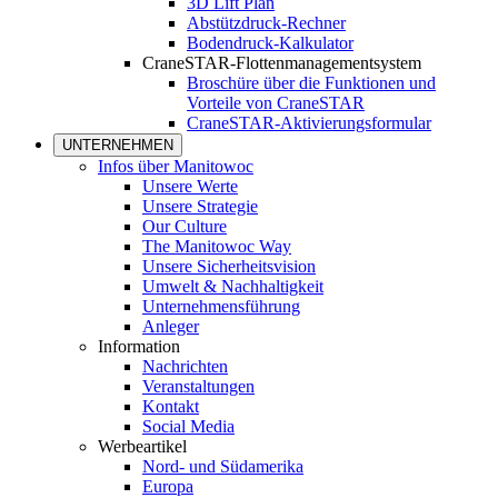
3D Lift Plan
Abstützdruck-Rechner
Bodendruck-Kalkulator
CraneSTAR-Flottenmanagementsystem
Broschüre über die Funktionen und
Vorteile von CraneSTAR
CraneSTAR-Aktivierungsformular
UNTERNEHMEN
Infos über Manitowoc
Unsere Werte
Unsere Strategie
Our Culture
The Manitowoc Way
Unsere Sicherheitsvision
Umwelt & Nachhaltigkeit
Unternehmensführung
Anleger
Information
Nachrichten
Veranstaltungen
Kontakt
Social Media
Werbeartikel
Nord- und Südamerika
Europa