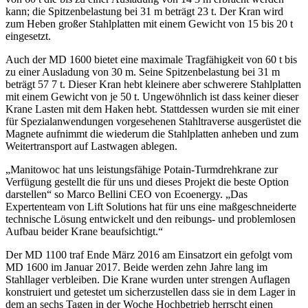
kann; die Spitzenbelastung bei 31 m beträgt 23 t. Der Kran wird
zum Heben großer Stahlplatten mit einem Gewicht von 15 bis 20 t
eingesetzt.
Auch der MD 1600 bietet eine maximale Tragfähigkeit von 60 t bis
zu einer Ausladung von 30 m. Seine Spitzenbelastung bei 31 m
beträgt 57 7 t. Dieser Kran hebt kleinere aber schwerere Stahlplatten
mit einem Gewicht von je 50 t. Ungewöhnlich ist dass keiner dieser
Krane Lasten mit dem Haken hebt. Stattdessen wurden sie mit einer
für Spezialanwendungen vorgesehenen Stahltraverse ausgerüstet die
Magnete aufnimmt die wiederum die Stahlplatten anheben und zum
Weitertransport auf Lastwagen ablegen.
„Manitowoc hat uns leistungsfähige Potain-Turmdrehkrane zur
Verfügung gestellt die für uns und dieses Projekt die beste Option
darstellen“ so Marco Bellini CEO von Ecoenergy. „Das
Expertenteam von Lift Solutions hat für uns eine maßgeschneiderte
technische Lösung entwickelt und den reibungs- und problemlosen
Aufbau beider Krane beaufsichtigt.“
Der MD 1100 traf Ende März 2016 am Einsatzort ein gefolgt vom
MD 1600 im Januar 2017. Beide werden zehn Jahre lang im
Stahllager verbleiben. Die Krane wurden unter strengen Auflagen
konstruiert und getestet um sicherzustellen dass sie in dem Lager in
dem an sechs Tagen in der Woche Hochbetrieb herrscht einen