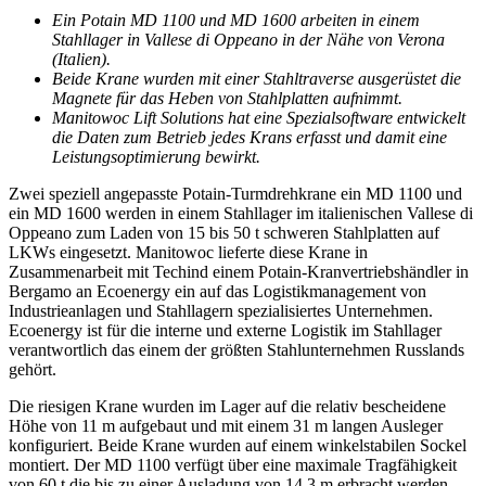
Ein Potain MD 1100 und MD 1600 arbeiten in einem
Stahllager in Vallese di Oppeano in der Nähe von Verona
(Italien).
Beide Krane wurden mit einer Stahltraverse ausgerüstet die
Magnete für das Heben von Stahlplatten aufnimmt.
Manitowoc Lift Solutions hat eine Spezialsoftware entwickelt
die Daten zum Betrieb jedes Krans erfasst und damit eine
Leistungsoptimierung bewirkt.
Zwei speziell angepasste Potain-Turmdrehkrane ein MD 1100 und
ein MD 1600 werden in einem Stahllager im italienischen Vallese di
Oppeano zum Laden von 15 bis 50 t schweren Stahlplatten auf
LKWs eingesetzt. Manitowoc lieferte diese Krane in
Zusammenarbeit mit Techind einem Potain-Kranvertriebshändler in
Bergamo an Ecoenergy ein auf das Logistikmanagement von
Industrieanlagen und Stahllagern spezialisiertes Unternehmen.
Ecoenergy ist für die interne und externe Logistik im Stahllager
verantwortlich das einem der größten Stahlunternehmen Russlands
gehört.
Die riesigen Krane wurden im Lager auf die relativ bescheidene
Höhe von 11 m aufgebaut und mit einem 31 m langen Ausleger
konfiguriert. Beide Krane wurden auf einem winkelstabilen Sockel
montiert. Der MD 1100 verfügt über eine maximale Tragfähigkeit
von 60 t die bis zu einer Ausladung von 14 3 m erbracht werden