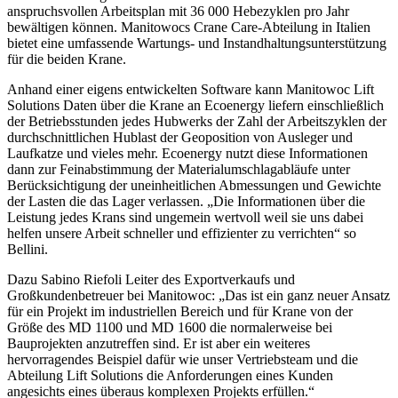
anspruchsvollen Arbeitsplan mit 36 000 Hebezyklen pro Jahr
bewältigen können. Manitowocs Crane Care-Abteilung in Italien
bietet eine umfassende Wartungs- und Instandhaltungsunterstützung
für die beiden Krane.
Anhand einer eigens entwickelten Software kann Manitowoc Lift
Solutions Daten über die Krane an Ecoenergy liefern einschließlich
der Betriebsstunden jedes Hubwerks der Zahl der Arbeitszyklen der
durchschnittlichen Hublast der Geoposition von Ausleger und
Laufkatze und vieles mehr. Ecoenergy nutzt diese Informationen
dann zur Feinabstimmung der Materialumschlagabläufe unter
Berücksichtigung der uneinheitlichen Abmessungen und Gewichte
der Lasten die das Lager verlassen. „Die Informationen über die
Leistung jedes Krans sind ungemein wertvoll weil sie uns dabei
helfen unsere Arbeit schneller und effizienter zu verrichten“ so
Bellini.
Dazu Sabino Riefoli Leiter des Exportverkaufs und
Großkundenbetreuer bei Manitowoc: „Das ist ein ganz neuer Ansatz
für ein Projekt im industriellen Bereich und für Krane von der
Größe des MD 1100 und MD 1600 die normalerweise bei
Bauprojekten anzutreffen sind. Er ist aber ein weiteres
hervorragendes Beispiel dafür wie unser Vertriebsteam und die
Abteilung Lift Solutions die Anforderungen eines Kunden
angesichts eines überaus komplexen Projekts erfüllen.“