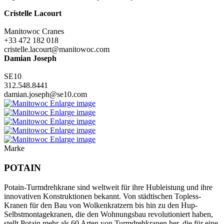
Cristelle Lacourt
Manitowoc Cranes
+33 472 182 018
cristelle.lacourt@manitowoc.com
Damian Joseph
SE10
312.548.8441
damian.joseph@se10.com
Enlarge image
Enlarge image
Enlarge image
Enlarge image
Enlarge image
Marke
POTAIN
Potain-Turmdrehkrane sind weltweit für ihre Hubleistung und ihre
innovativen Konstruktionen bekannt. Von städtischen Topless-
Kranen für den Bau von Wolkenkratzern bis hin zu den Hup-
Selbstmontagekranen, die den Wohnungsbau revolutioniert haben,
stellt Potain mehr als 60 Arten von Turmdrehkranen her, die für eine