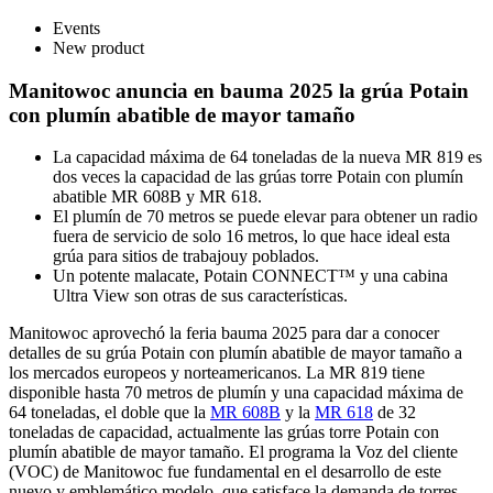
Events
New product
Manitowoc anuncia en bauma 2025 la grúa Potain
con plumín abatible de mayor tamaño
La capacidad máxima de 64 toneladas de la nueva MR 819 es
dos veces la capacidad de las grúas torre Potain con plumín
abatible MR 608B y MR 618.
El plumín de 70 metros se puede elevar para obtener un radio
fuera de servicio de solo 16 metros, lo que hace ideal esta
grúa para sitios de trabajouy poblados.
Un potente malacate, Potain CONNECT™ y una cabina
Ultra View son otras de sus características.
Manitowoc aprovechó la feria bauma 2025 para dar a conocer
detalles de su grúa Potain con plumín abatible de mayor tamaño a
los mercados europeos y norteamericanos. La MR 819 tiene
disponible hasta 70 metros de plumín y una capacidad máxima de
64 toneladas, el doble que la
MR 608B
y la
MR 618
de 32
toneladas de capacidad, actualmente las grúas torre Potain con
plumín abatible de mayor tamaño. El programa la Voz del cliente
(VOC) de Manitowoc fue fundamental en el desarrollo de este
nuevo y emblemático modelo, que satisface la demanda de torres