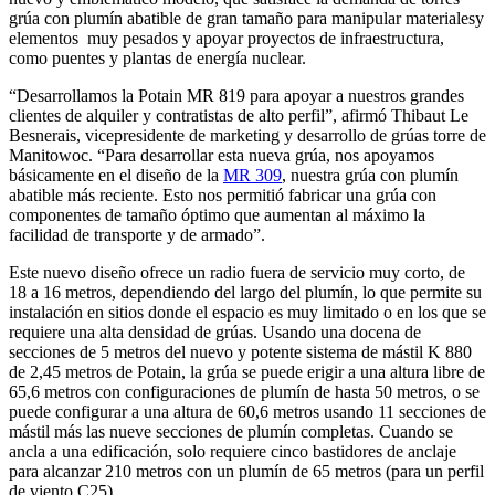
grúa con plumín abatible de gran tamaño para manipular materialesy
elementos muy pesados y apoyar proyectos de infraestructura,
como puentes y plantas de energía nuclear.
“Desarrollamos la Potain MR 819 para apoyar a nuestros grandes
clientes de alquiler y contratistas de alto perfil”, afirmó Thibaut Le
Besnerais, vicepresidente de marketing y desarrollo de grúas torre de
Manitowoc. “Para desarrollar esta nueva grúa, nos apoyamos
básicamente en el diseño de la
MR 309
, nuestra grúa con plumín
abatible más reciente. Esto nos permitió fabricar una grúa con
componentes de tamaño óptimo que aumentan al máximo la
facilidad de transporte y de armado”.
Este nuevo diseño ofrece un radio fuera de servicio muy corto, de
18 a 16 metros, dependiendo del largo del plumín, lo que permite su
instalación en sitios donde el espacio es muy limitado o en los que se
requiere una alta densidad de grúas. Usando una docena de
secciones de 5 metros del nuevo y potente sistema de mástil K 880
de 2,45 metros de Potain, la grúa se puede erigir a una altura libre de
65,6 metros con configuraciones de plumín de hasta 50 metros, o se
puede configurar a una altura de 60,6 metros usando 11 secciones de
mástil más las nueve secciones de plumín completas. Cuando se
ancla a una edificación, solo requiere cinco bastidores de anclaje
para alcanzar 210 metros con un plumín de 65 metros (para un perfil
de viento C25).