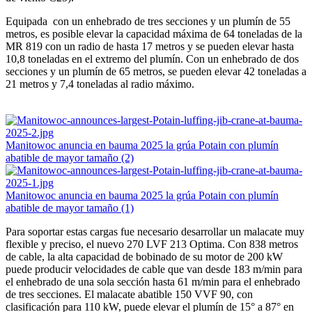
Equipada con un enhebrado de tres secciones y un plumín de 55
metros, es posible elevar la capacidad máxima de 64 toneladas de la
MR 819 con un radio de hasta 17 metros y se pueden elevar hasta
10,8 toneladas en el extremo del plumín. Con un enhebrado de dos
secciones y un plumín de 65 metros, se pueden elevar 42 toneladas a
21 metros y 7,4 toneladas al radio máximo.
Manitowoc anuncia en bauma 2025 la grúa Potain con plumín
abatible de mayor tamaño (2)
Manitowoc anuncia en bauma 2025 la grúa Potain con plumín
abatible de mayor tamaño (1)
Para soportar estas cargas fue necesario desarrollar un malacate muy
flexible y preciso, el nuevo 270 LVF 213 Optima. Con 838 metros
de cable, la alta capacidad de bobinado de su motor de 200 kW
puede producir velocidades de cable que van desde 183 m/min para
el enhebrado de una sola sección hasta 61 m/min para el enhebrado
de tres secciones. El malacate abatible 150 VVF 90, con
clasificación para 110 kW, puede elevar el plumín de 15° a 87° en