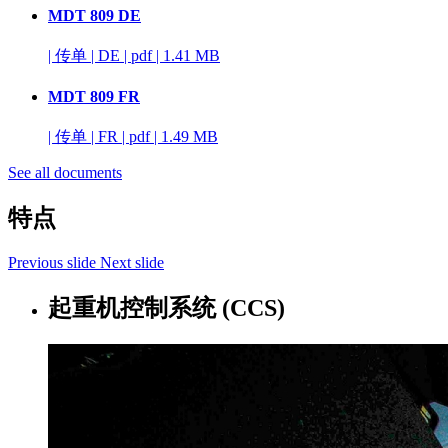
MDT 809 DE
|
传单
|
DE
|
pdf
|
1.41 MB
MDT 809 FR
|
传单
|
FR
|
pdf
|
1.49 MB
See all documents
特点
Previous slide
Next slide
起重机控制系统 (CCS)