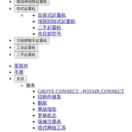
移动伸缩臂起重机
塔式起重机
自装式起重机
顶部回转式起重机
二手起重机
非目前型号
万国牌随车起重机
工业起重机
二手起重机
零部件
手册
支持
服务
GROVE CONNECT - POTAIN CONNECT
结构件修复
翻新
事故报告
更换机主
保修注册表
塔式网络工具