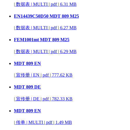
|
数据表
|
MULTI
|
pdf
|
6.31 MB
EN14439C50D50 MDT 809 M25
|
数据表
|
MULTI
|
pdf
|
6.27 MB
FEM1001mt MDT 809 M25
|
数据表
|
MULTI
|
pdf
|
6.29 MB
MDT 809 EN
|
宣传册
|
EN
|
pdf
|
777.62 KB
MDT 809 DE
|
宣传册
|
DE
|
pdf
|
782.33 KB
MDT 809 EN
|
传单
|
MULTI
|
pdf
|
1.49 MB