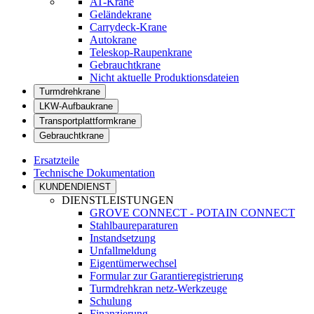
AT-Krane
Geländekrane
Carrydeck-Krane
Autokrane
Teleskop-Raupenkrane
Gebrauchtkrane
Nicht aktuelle Produktionsdateien
Turmdrehkrane
LKW-Aufbaukrane
Transportplattformkrane
Gebrauchtkrane
Ersatzteile
Technische Dokumentation
KUNDENDIENST
DIENSTLEISTUNGEN
GROVE CONNECT - POTAIN CONNECT
Stahlbaureparaturen
Instandsetzung
Unfallmeldung
Eigentümerwechsel
Formular zur Garantieregistrierung
Turmdrehkran netz-Werkzeuge
Schulung
Finanzierung