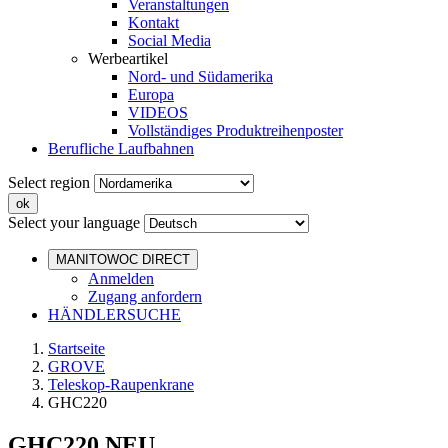
Veranstaltungen
Kontakt
Social Media
Werbeartikel
Nord- und Südamerika
Europa
VIDEOS
Vollständiges Produktreihenposter
Berufliche Laufbahnen
Select region
Select your language
MANITOWOC DIRECT
Anmelden
Zugang anfordern
HÄNDLERSUCHE
Startseite
GROVE
Teleskop-Raupenkrane
GHC220
GHC220
NEU