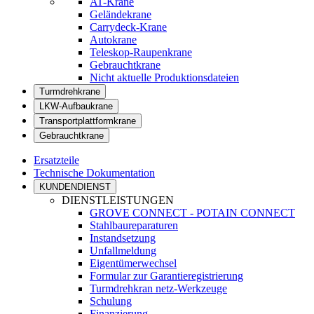
AT-Krane
Geländekrane
Carrydeck-Krane
Autokrane
Teleskop-Raupenkrane
Gebrauchtkrane
Nicht aktuelle Produktionsdateien
Turmdrehkrane
LKW-Aufbaukrane
Transportplattformkrane
Gebrauchtkrane
Ersatzteile
Technische Dokumentation
KUNDENDIENST
DIENSTLEISTUNGEN
GROVE CONNECT - POTAIN CONNECT
Stahlbaureparaturen
Instandsetzung
Unfallmeldung
Eigentümerwechsel
Formular zur Garantieregistrierung
Turmdrehkran netz-Werkzeuge
Schulung
Finanzierung