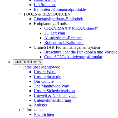
Lift Solutions
Behörden-/Kommunalprodukte
TOOLS & RESSOURCEN
Gitterauslegerkran-Bibliothek
Hubplanungs-Tools
CRANIMAX® (CRANEbee®)
3D Lift Plan
Abstützdruck-Rechner
Bodendruck-Kalkulator
CraneSTAR-Flottenmanagementsystem
Broschüre über die Funktionen und Vortei
CraneSTAR-Aktivierungsformular
UNTERNEHMEN
Infos über Manitowoc
Unsere Werte
Unsere Strategie
Our Culture
The Manitowoc Way
Unsere Sicherheitsvision
Umwelt & Nachhaltigkeit
Unternehmensführung
Anleger
Information
Nachrichten