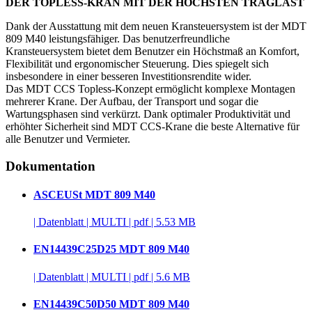
DER TOPLESS-KRAN MIT DER HÖCHSTEN TRAGLAST
Dank der Ausstattung mit dem neuen Kransteuersystem ist der MDT
809 M40 leistungsfähiger. Das benutzerfreundliche
Kransteuersystem bietet dem Benutzer ein Höchstmaß an Komfort,
Flexibilität und ergonomischer Steuerung. Dies spiegelt sich
insbesondere in einer besseren Investitionsrendite wider.
Das MDT CCS Topless-Konzept ermöglicht komplexe Montagen
mehrerer Krane. Der Aufbau, der Transport und sogar die
Wartungsphasen sind verkürzt. Dank optimaler Produktivität und
erhöhter Sicherheit sind MDT CCS-Krane die beste Alternative für
alle Benutzer und Vermieter.
Dokumentation
ASCEUSt MDT 809 M40
|
Datenblatt
|
MULTI
|
pdf
|
5.53 MB
EN14439C25D25 MDT 809 M40
|
Datenblatt
|
MULTI
|
pdf
|
5.6 MB
EN14439C50D50 MDT 809 M40