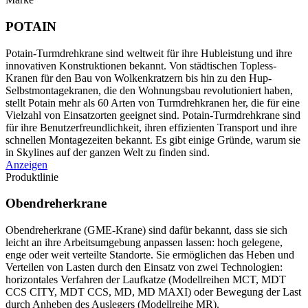
POTAIN
Potain-Turmdrehkrane sind weltweit für ihre Hubleistung und ihre
innovativen Konstruktionen bekannt. Von städtischen Topless-
Kranen für den Bau von Wolkenkratzern bis hin zu den Hup-
Selbstmontagekranen, die den Wohnungsbau revolutioniert haben,
stellt Potain mehr als 60 Arten von Turmdrehkranen her, die für eine
Vielzahl von Einsatzorten geeignet sind. Potain-Turmdrehkrane sind
für ihre Benutzerfreundlichkeit, ihren effizienten Transport und ihre
schnellen Montagezeiten bekannt. Es gibt einige Gründe, warum sie
in Skylines auf der ganzen Welt zu finden sind.
Anzeigen
Produktlinie
Obendreherkrane
Obendreherkrane (GME-Krane) sind dafür bekannt, dass sie sich
leicht an ihre Arbeitsumgebung anpassen lassen: hoch gelegene,
enge oder weit verteilte Standorte. Sie ermöglichen das Heben und
Verteilen von Lasten durch den Einsatz von zwei Technologien:
horizontales Verfahren der Laufkatze (Modellreihen MCT, MDT
CCS CITY, MDT CCS, MD, MD MAXI) oder Bewegung der Last
durch Anheben des Auslegers (Modellreihe MR).