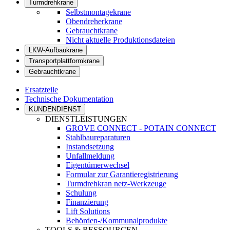
Turmdrehkrane
Selbstmontagekrane
Obendreherkrane
Gebrauchtkrane
Nicht aktuelle Produktionsdateien
LKW-Aufbaukrane
Transportplattformkrane
Gebrauchtkrane
Ersatzteile
Technische Dokumentation
KUNDENDIENST
DIENSTLEISTUNGEN
GROVE CONNECT - POTAIN CONNECT
Stahlbaureparaturen
Instandsetzung
Unfallmeldung
Eigentümerwechsel
Formular zur Garantieregistrierung
Turmdrehkran netz-Werkzeuge
Schulung
Finanzierung
Lift Solutions
Behörden-/Kommunalprodukte
TOOLS & RESSOURCEN