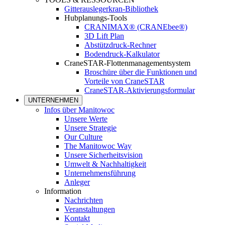
Gitterauslegerkran-Bibliothek
Hubplanungs-Tools
CRANIMAX® (CRANEbee®)
3D Lift Plan
Abstützdruck-Rechner
Bodendruck-Kalkulator
CraneSTAR-Flottenmanagementsystem
Broschüre über die Funktionen und
Vorteile von CraneSTAR
CraneSTAR-Aktivierungsformular
UNTERNEHMEN
Infos über Manitowoc
Unsere Werte
Unsere Strategie
Our Culture
The Manitowoc Way
Unsere Sicherheitsvision
Umwelt & Nachhaltigkeit
Unternehmensführung
Anleger
Information
Nachrichten
Veranstaltungen
Kontakt