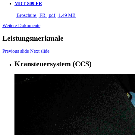
MDT 809 FR
|
Broschüre
|
FR
|
pdf
|
1.49 MB
Weitere Dokumente
Leistungsmerkmale
Previous slide
Next slide
Kransteuersystem (CCS)