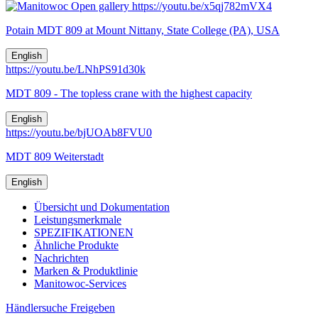
Open gallery
https://youtu.be/x5qj782mVX4
Potain MDT 809 at Mount Nittany, State College (PA), USA
English
https://youtu.be/LNhPS91d30k
MDT 809 - The topless crane with the highest capacity
English
https://youtu.be/bjUOAb8FVU0
MDT 809 Weiterstadt
English
Übersicht und Dokumentation
Leistungsmerkmale
SPEZIFIKATIONEN
Ähnliche Produkte
Nachrichten
Marken & Produktlinie
Manitowoc-Services
Händlersuche
Freigeben